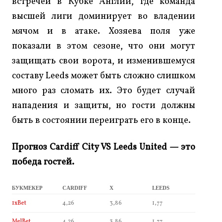
встречей в Кубке Англии, где команда
высшей лиги доминирует во владении
мячом и в атаке. Хозяева поля уже
показали в этом сезоне, что они могут
защищать свои ворота, и изменившемуся
составу Leeds может быть сложно слишком
много раз сломать их. Это будет случай
нападения и защиты, но гости должны
быть в состоянии переиграть его в конце.
Прогноз Cardiff City VS Leeds United — это
победа гостей.
БУКМЕКЕР
CARDIFF
X
LEEDS
1xBet
4,26
3,86
1,77
MelBet
4,26
3,86
1,77