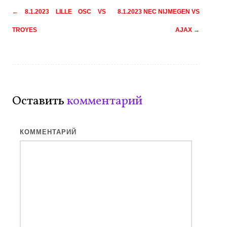
Навигация
←
8.1.2023 LILLE OSC VS
8.1.2023 NEC NIJMEGEN VS
по
TROYES
AJAX
→
записям
Оставить
комментарий
КОММЕНТАРИЙ