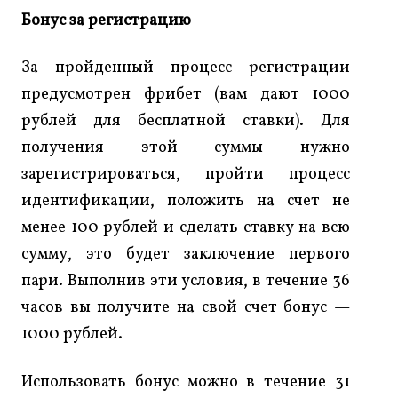
Бонус за регистрацию
За пройденный процесс регистрации
предусмотрен фрибет (вам дают 1000
рублей для бесплатной ставки). Для
получения этой суммы нужно
зарегистрироваться, пройти процесс
идентификации, положить на счет не
менее 100 рублей и сделать ставку на всю
сумму, это будет заключение первого
пари. Выполнив эти условия, в течение 36
часов вы получите на свой счет бонус —
1000 рублей.
Использовать бонус можно в течение 31