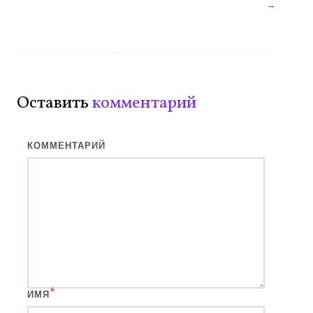
→
Оставить
комментарий
КОММЕНТАРИЙ
*
ИМЯ