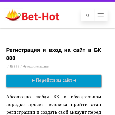
Регистрация и вход на сайт в БК
888
/
888
/
0 комментариев
►Перейти на сайт◄
Абсолютно любая БК в обязательном
порядке просит человека пройти этап
регистрации и создать свой аккаунт перед