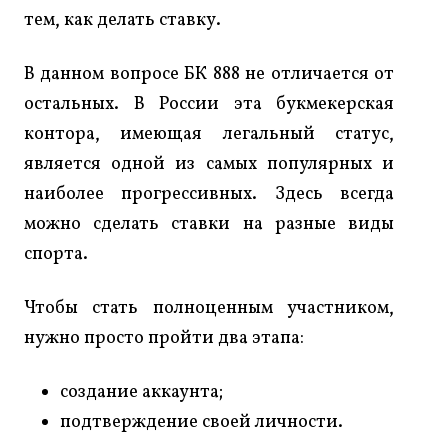
тем, как делать ставку.
В данном вопросе БК 888 не отличается от
остальных. В России эта букмекерская
контора, имеющая легальный статус,
является одной из самых популярных и
наиболее прогрессивных. Здесь всегда
можно сделать ставки на разные виды
спорта.
Чтобы стать полноценным участником,
нужно просто пройти два этапа:
создание аккаунта;
подтверждение своей личности.