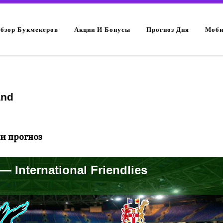
Обзор Букмекеров
Акции И Бонусы
Прогноз Дня
Моби
and
 и прогноз
 — International Friendlies