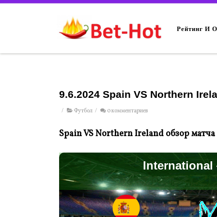
Рейтинг И 
9.6.2024 Spain VS Northern Irel
/
Футбол
/
0 комментариев
Spain VS Northern Ireland обзор матча
International