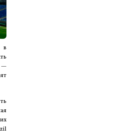
d в
ать
а —
тят
ять
ная
щих
zil