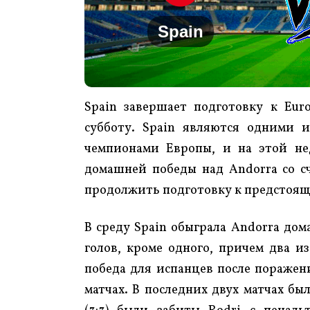
Spain
Spain завершает подготовку к Eur
субботу. Spain являются одними и
чемпионами Европы, и на этой не
домашней победы над Andorra со сче
продолжить подготовку к предстояще
В среду Spain обыграла Andorra дома
голов, кроме одного, причем два из
победа для испанцев после поражени
матчах. В последних двух матчах было