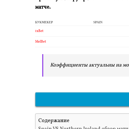
матче.
БУКМЕКЕР
SPAIN
1xBet
MelBet
Коэффициенты актуальны на мо
Содержание