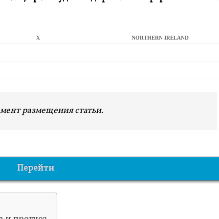
X
NORTHERN IRELAND
мент размещения статьи.
Перейти