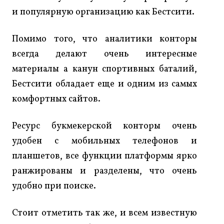
и популярную организацию как Бестсити.
Помимо того, что аналитики конторы
всегда делают очень интересные
материалы а канун спортивных баталий,
Бестсити обладает еще и одним из самых
комфортных сайтов.
Ресурс букмекерской конторы очень
удобен с мобильных телефонов и
планшетов, все функции платформы ярко
ранжированы и разделены, что очень
удобно при поиске.
Стоит отметить так же, и всем известную