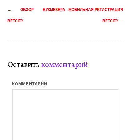
Навигация
←
ОБЗОР БУКМЕКЕРА
МОБИЛЬНАЯ РЕГИСТРАЦИЯ
по
BETCITY
BETCITY
→
записям
Оставить
комментарий
КОММЕНТАРИЙ