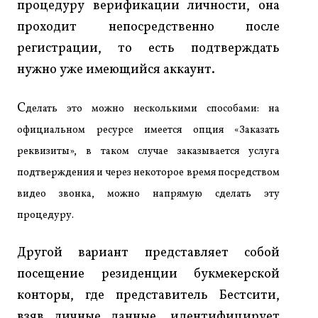
процедуру верификации личности, она
проходит непосредственно после
регистрации, то есть подтверждать
нужно уже имеющийся аккаунт.
С
делать это можно несколькими способами: на
официальном ресурсе имеется опция «Заказать
реквизиты», в таком случае заказывается услуга
подтверждения и через некоторое время посредством
видео звонка, можно напрямую сделать эту
процедуру.
Другой вариант представляет собой
посещение резиденции букмекерской
конторы, где представитель Бестсити,
взяв личные данные, идентифицирует