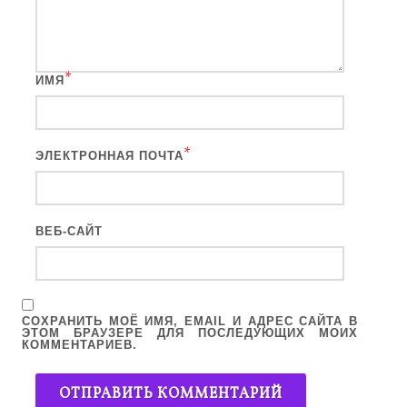
*
ИМЯ
*
ЭЛЕКТРОННАЯ ПОЧТА
ВЕБ-САЙТ
СОХРАНИТЬ МОЁ ИМЯ, EMAIL И АДРЕС САЙТА В
ЭТОМ БРАУЗЕРЕ ДЛЯ ПОСЛЕДУЮЩИХ МОИХ
КОММЕНТАРИЕВ.