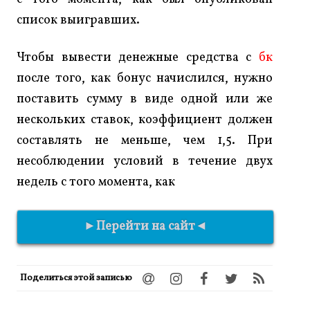
список выигравших.
Чтобы вывести денежные средства c
бк
после того, как бонус начислился, нужно
поставить сумму в виде одной или же
нескольких ставок, коэффициент должен
составлять не меньше, чем 1,5. При
несоблюдении условий в течение двух
недель с того момента, как
►Перейти на сайт◄
Поделиться этой записью