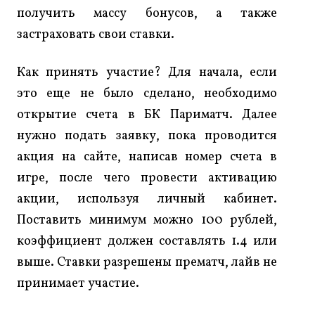
получить массу бонусов, а также
застраховать свои ставки.
Как принять участие? Для начала, если
это еще не было сделано, необходимо
открытие счета в БК Париматч. Далее
нужно подать заявку, пока проводится
акция на сайте, написав номер счета в
игре, после чего провести активацию
акции, используя личный кабинет.
Поставить минимум можно 100 рублей,
коэффициент должен составлять 1.4 или
выше. Ставки разрешены прематч, лайв не
принимает участие.