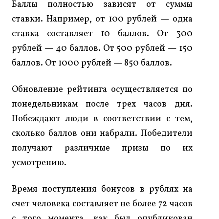
Баллы полностью зависят от суммы
ставки. Например, от 100 рублей — одна
ставка составляет 10 баллов. От 300
рублей — 40 баллов. От 500 рублей — 150
баллов. От 1000 рублей — 850 баллов.
Обновление рейтинга осуществляется по
понедельникам после трех часов дня.
Побеждают люди в соответствии с тем,
сколько баллов они набрали. Победители
получают различные призы по их
усмотрению.
Время поступления бонусов в рублях на
счет человека составляет не более 72 часов
с того момента, как был опубликован