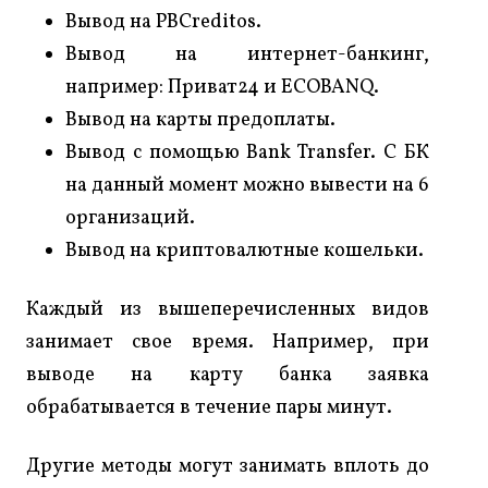
Вывод на PBCreditos.
Вывод на интернет-банкинг,
например: Приват24 и ECOBANQ.
Вывод на карты предоплаты.
Вывод с помощью Bank Transfer. С БК
на данный момент можно вывести на 6
организаций.
Вывод на криптовалютные кошельки.
Каждый из вышеперечисленных видов
занимает свое время. Например, при
выводе на карту банка заявка
обрабатывается в течение пары минут.
Другие методы могут занимать вплоть до