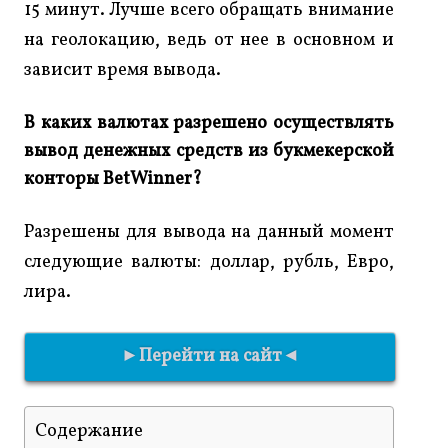
15 минут. Лучше всего обращать внимание
на геолокацию, ведь от нее в основном и
зависит время вывода.
В каких валютах разрешено осуществлять
вывод денежных средств из букмекерской
конторы BetWinner?
Разрешены для вывода на данный момент
следующие валюты: доллар, рубль, Евро,
лира.
►Перейти на сайт◄
Содержание