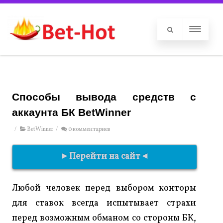
Способы вывода средств с
аккаунта БК BetWinner
/
BetWinner
/
0 комментариев
►Перейти на сайт◄
Любой человек перед выбором конторы
для ставок всегда испытывает страхи
перед возможным обманом со стороны БК,