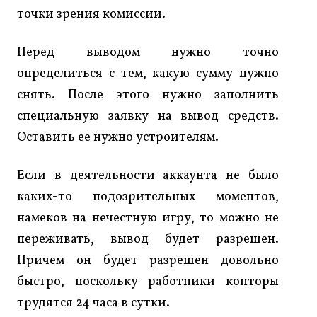
точки зрения комиссии.
Перед выводом нужно точно
определиться с тем, какую сумму нужно
снять. После этого нужно заполнить
специальную заявку на вывод средств.
Оставить ее нужно устроителям.
Если в деятельности аккаунта не было
каких-то подозрительных моментов,
намеков на нечестную игру, то можно не
переживать, вывод будет разрешен.
Причем он будет разрешен довольно
быстро, поскольку работники конторы
трудятся 24 часа в сутки.