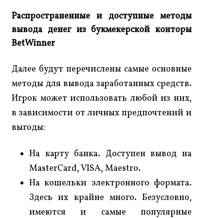
Распространенные и доступные методы
вывода денег из букмекерской конторы
BetWinner
Далее будут перечислены самые основные
методы для вывода заработанных средств.
Игрок может использовать любой из них,
в зависимости от личных предпочтений и
выгоды:
На карту банка. Доступен вывод на
MasterCard, VISA, Maestro.
На кошельки электронного формата.
Здесь их крайне много. Безусловно,
имеются и самые популярные