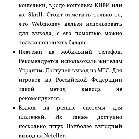
кошельки, вроде кошелька КИВИ или
же Skrill. Стоит отметить только то,
что Webmoney нельзя использовать
для вывода, с его помощью можно
только пополнять баланс.
Платежи на мобильный телефон.
Рекомендуется использовать жителям
Украины. Доступен вывод на МТС. Для
игроков из Российской Федерации
такой метод вывода не
рекомендуется.
Вывод на разные системы для
платежей. Их также доступно
несколько штук Наиболее выгодный
вывод на Neteller.