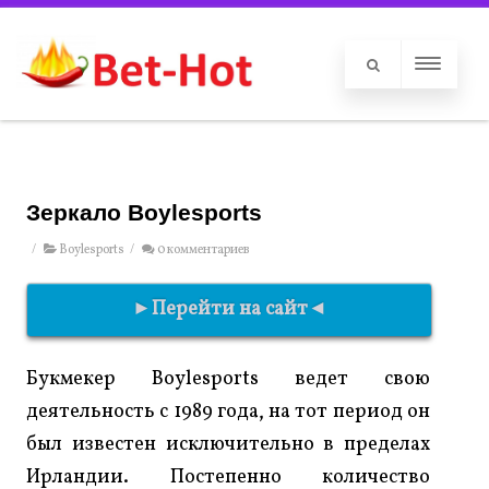
Зеркало Boylesports
/
Boylesports
/
0 комментариев
►Перейти на сайт◄
Букмекер Boylesports ведет свою
деятельность с 1989 года, на тот период он
был известен исключительно в пределах
Ирландии. Постепенно количество