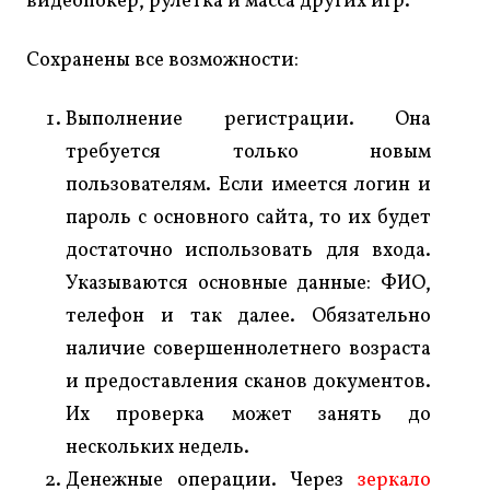
видеопокер, рулетка и масса других игр.
Сохранены все возможности:
Выполнение регистрации. Она
требуется только новым
пользователям. Если имеется логин и
пароль с основного сайта, то их будет
достаточно использовать для входа.
Указываются основные данные: ФИО,
телефон и так далее. Обязательно
наличие совершеннолетнего возраста
и предоставления сканов документов.
Их проверка может занять до
нескольких недель.
Денежные операции. Через
зеркало