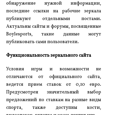
обнаружение нужной информации,
последние ссылки на рабочие зеркала
публикуют отдельными постами.
Актуальны сайты и форумы, посвященные
Boylesports, такие данные могут
публиковать сами пользователи.
Функциональность зеркального сайта
Условия игры и возможности не
отличаются от официального сайта,
ведется прием ставок от 0,10 евро.
Предусмотрен значительный выбор
предложений по ставкам на разные виды
спорта, также доступны кости,