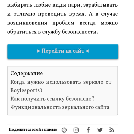
выбирать любые виды пари, зарабатывать
и отлично проводить время. А в случае
возникновения проблем всегда можно
обратиться в службу безопасности.
►Перейти на сайт◄
Содержание
Когда нужно использовать зеркало от
Boylesports?
Как получить ссылку безопасно?
Функциональность зеркального сайта
Поделиться этой записью