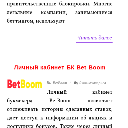
правительственные блокировки. Многие
легальные компании, занимающиеся
беттингом, используют
Читать далее
Личный кабинет БК Bet Boom
BetBoom
0 комментариев
Личный кабинет
букмекера BetBoom позволяет
отслеживать историю сделанных ставок,
дает доступ к информации об акциях и
доступных бонусов. Также через личный