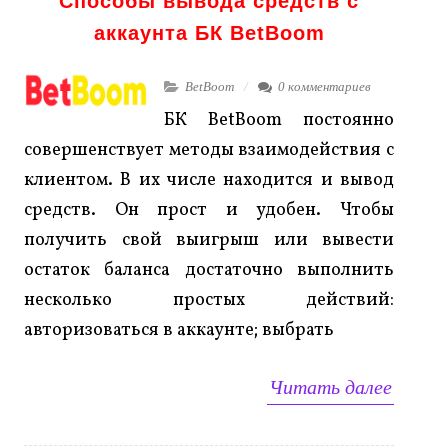
Способы вывода средств с
аккаунта БК BetBoom
BetBoom
0 комментариев
БК BetBoom постоянно
совершенствует методы взаимодействия с
клиентом. В их числе находится и вывод
средств. Он прост и удобен. Чтобы
получить свой выигрыш или вывести
остаток баланса достаточно выполнить
несколько простых действий:
авторизоваться в аккаунте; выбрать
Читать далее