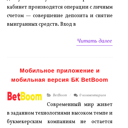
кабинет производятся операции с личным
счетом — совершение депозита и снятие
выигранных средств. Вход в
Читать далее
Мобильное приложение и
мобильная версия БК BetBoom
BetBoom
0 комментариев
Современный мир живет
в заданном технологиями высоком темпе и
букмекерским компаниям не остается