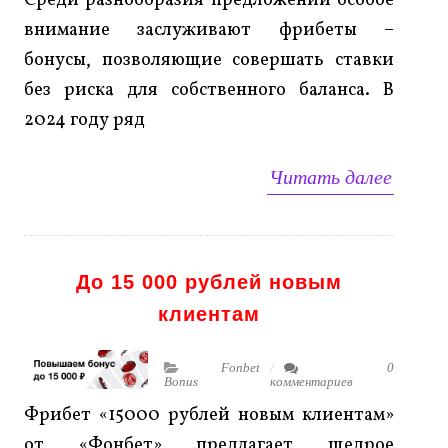
Среди разнообразия предложений особое
внимание заслуживают фрибеты –
бонусы, позволяющие совершать ставки
без риска для собственного баланса. В
2024 году ряд
Читать далее
До 15 000 рублей новым
клиентам
Fonbet
0
Bonus
комментариев
Фрибет «15000 рублей новым клиентам»
от «Фонбет» предлагает щедрое