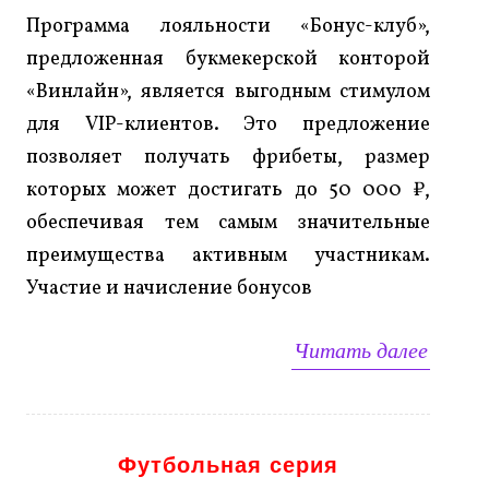
Программа лояльности «Бонус-клуб»,
предложенная букмекерской конторой
«Винлайн», является выгодным стимулом
для VIP-клиентов. Это предложение
позволяет получать фрибеты, размер
которых может достигать до 50 000 ₽,
обеспечивая тем самым значительные
преимущества активным участникам.
Участие и начисление бонусов
Читать далее
Футбольная серия