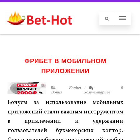
ФРИБЕТ В МОБИЛЬНОМ
ПРИЛОЖЕНИИ
Fonbet
0
Bonus
комментариев
Бонусы за использование мобильных
приложений стали важным инструментом
в привлечении и удержании
пользователей букмекерских контор.