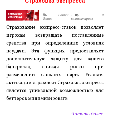
Страховка экспресса
Fonbet
0
Bonus
комментариев
Страхование экспресс-ставок позволяет
игрокам возвращать поставленные
средства при определенных условиях
неудачи. Эта функция предоставляет
дополнительную защиту для вашего
банкролла, снижая риски при
размещении сложных пари. Условия
активации страховки Страховка экспресса
является уникальной возможностью для
беттеров минимизировать
Читать далее