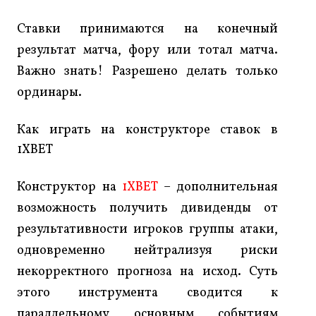
Ставки принимаются на конечный
результат матча, фору или тотал матча.
Важно знать! Разрешено делать только
ординары.
Как играть на конструкторе ставок в
1XBET
Конструктор на
1XBET
– дополнительная
возможность получить дивиденды от
результативности игроков группы атаки,
одновременно нейтрализуя риски
некорректного прогноза на исход. Суть
этого инструмента сводится к
параллельному основным событиям