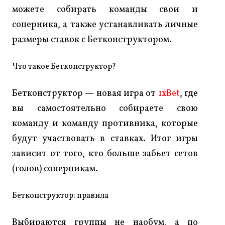
можете собирать команды свои и
соперника, а также устанавливать личные
размеры ставок с Бетконструктором.
Что такое Бетконструктор?
Бетконструктор — новая игра от
1xBet
, где
вы самостоятельно собираете свою
команду и команду противника, которые
будут участвовать в ставках. Итог игры
зависит от того, кто больше забьет сетов
(голов) соперникам.
Бетконструктор: правила
Выбираются группы не наобум, а по