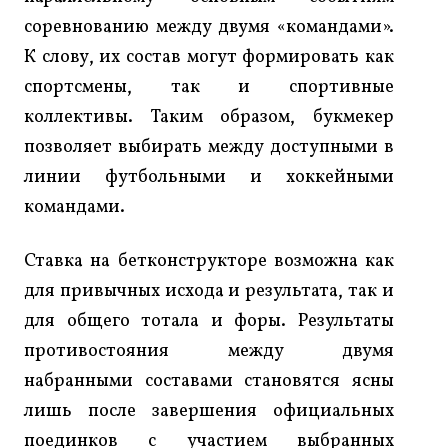
соревнованию между двумя «командами».
К слову, их состав могут формировать как
спортсмены, так и спортивные
коллективы. Таким образом, букмекер
позволяет выбирать между доступными в
линии футбольными и хоккейными
командами.
Ставка на бетконструкторе возможна как
для привычных исхода и результата, так и
для общего тотала и форы. Результаты
противостояния между двумя
набранными составами становятся ясны
лишь после завершения официальных
поединков с участием выбранных