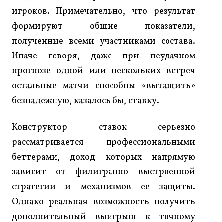
игроков. Примечательно, что результат
формируют общие показатели,
полученные всеми участниками состава.
Иначе говоря, даже при неудачном
прогнозе одной или нескольких встреч
остальные матчи способны «вытащить»
безнадежную, казалось бы, ставку.
Конструктор ставок серьезно
рассматривается профессиональными
беттерами, доход которых напрямую
зависит от филигранно выстроенной
стратегии и механизмов ее защиты.
Однако реальная возможность получить
дополнительный выигрыш к точному