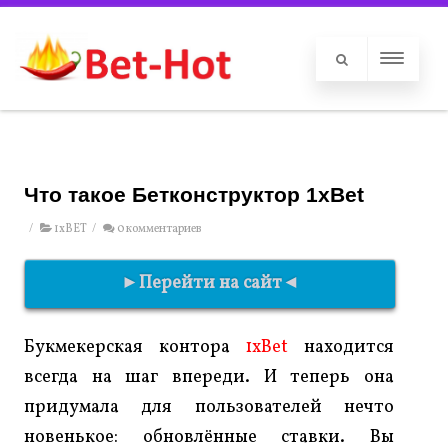
Что такое Бетконструктор 1xBet
/
1xBET
/
0 комментариев
►Перейти на сайт◄
Букмекерская контора
1xBet
находится
всегда на шаг впереди. И теперь она
придумала для пользователей нечто
новенькое: обновлённые ставки. Вы