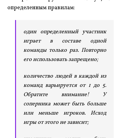
определенным правилам:
один определенный участник
играет в составе одной
команды только раз. Повторно
его использовать запрещено;
количество людей в каждой из
команд варьируется от 1 до 5.
Обратите внимание! У
соперника может быть больше
или меньше игроков. Исход
игры от этого не зависит;