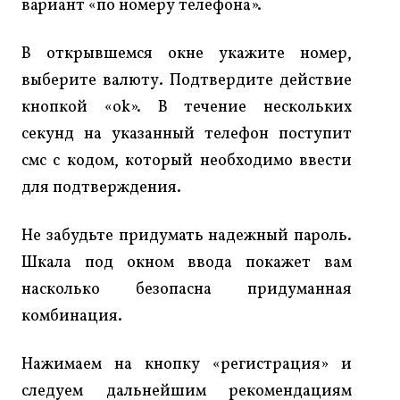
вариант «по номеру телефона».
В открывшемся окне укажите номер,
выберите валюту. Подтвердите действие
кнопкой «ok». В течение нескольких
секунд на указанный телефон поступит
смс с кодом, который необходимо ввести
для подтверждения.
Не забудьте придумать надежный пароль.
Шкала под окном ввода покажет вам
насколько безопасна придуманная
комбинация.
Нажимаем на кнопку «регистрация» и
следуем дальнейшим рекомендациям