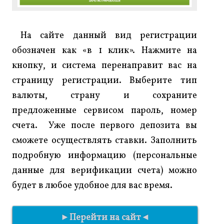
На сайте данный вид регистрации
обозначен как «в 1 клик». Нажмите на
кнопку, и система перенаправит вас на
страницу регистрации. Выберите тип
валюты, страну и сохраните
предложенные сервисом пароль, номер
счета. Уже после первого депозита вы
сможете осуществлять ставки. Заполнить
подробную информацию (персональные
данные для верификации счета) можно
будет в любое удобное для вас время.
►Перейти на сайт◄