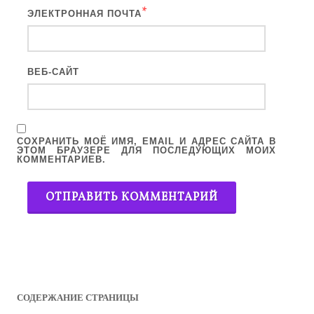
*
ЭЛЕКТРОННАЯ ПОЧТА
ВЕБ-САЙТ
СОХРАНИТЬ МОЁ ИМЯ, EMAIL И АДРЕС САЙТА В
ЭТОМ БРАУЗЕРЕ ДЛЯ ПОСЛЕДУЮЩИХ МОИХ
КОММЕНТАРИЕВ.
СОДЕРЖАНИЕ СТРАНИЦЫ