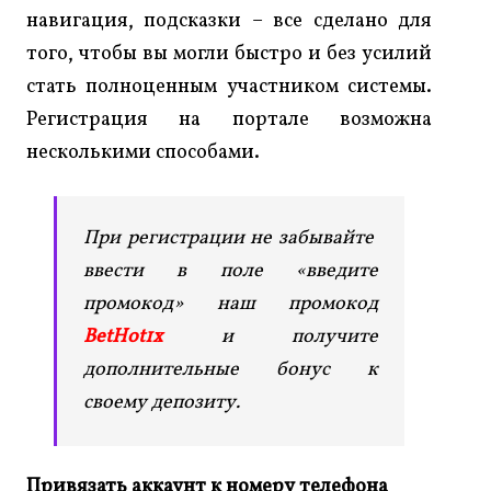
навигация, подсказки – все сделано для
того, чтобы вы могли быстро и без усилий
стать полноценным участником системы.
Регистрация на портале возможна
несколькими способами.
При регистрации не забывайте
ввести в поле «введите
промокод» наш промокод
BetHot1x
и получите
дополнительные бонус к
своему депозиту.
Привязать аккаунт к номеру телефона