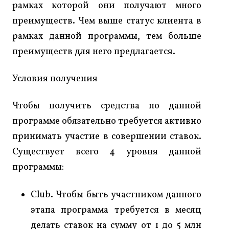
рамках которой они получают много
преимуществ. Чем выше статус клиента в
рамках данной программы, тем больше
преимуществ для него предлагается.
Условия получения
Чтобы получить средства по данной
программе обязательно требуется активно
принимать участие в совершении ставок.
Существует всего 4 уровня данной
программы:
Club. Чтобы быть участником данного
этапа программа требуется в месяц
делать ставок на сумму от 1 до 5 млн