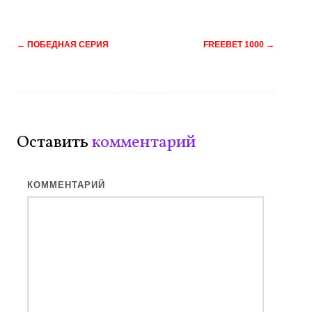
Навигация
←
ПОБЕДНАЯ СЕРИЯ
FREEBET 1000
→
по
записям
Оставить
комментарий
КОММЕНТАРИЙ