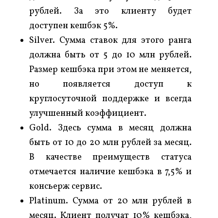
рублей. За это клиенту будет
доступен кешбэк 5%.
Silver. Сумма ставок для этого ранга
должна быть от 5 до 10 млн рублей.
Размер кешбэка при этом не меняется,
но появляется доступ к
круглосуточной поддержке и всегда
улучшенный коэффициент.
Gold. Здесь сумма в месяц должна
быть от 10 до 20 млн рублей за месяц.
В качестве преимуществ статуса
отмечается наличие кешбэка в 7,5% и
консьерж сервис.
Platinum. Сумма от 20 млн рублей в
месяц. Клиент получат 10% кешбэка,