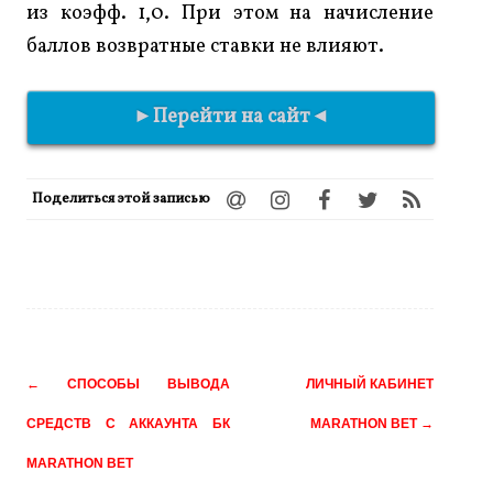
из коэфф. 1,0. При этом на начисление
баллов возвратные ставки не влияют.
►Перейти на сайт◄
Поделиться этой записью
Навигация
←
СПОСОБЫ ВЫВОДА
ЛИЧНЫЙ КАБИНЕТ
по
СРЕДСТВ С АККАУНТА БК
MARATHON BET
→
записям
MARATHON BET