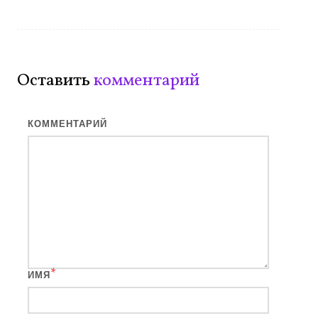
Оставить
комментарий
КОММЕНТАРИЙ
*
ИМЯ