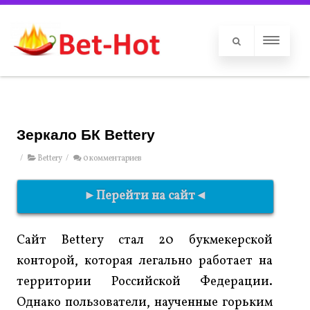
Зеркало БК Bettery
/
Bettery
/
0 комментариев
►Перейти на сайт◄
Сайт Bettery стал 20 букмекерской
конторой, которая легально работает на
территории Российской Федерации.
Однако пользователи, наученные горьким