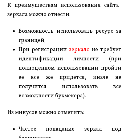
К преимуществам использования сайта-
зеркала можно отнести:
Возможность использовать ресурс за
границей;
При регистрации
зеркало
не требует
идентификации личности (при
полноценном использовании пройти
ее все же придется, иначе не
получится использовать все
возможности букмекера).
Из минусов можно отметить:
Частое попадание зеркал под