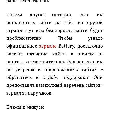
работает легально.
Совсем другая история, если вы
попытаетесь зайти на сайт из другой
страны, тут вам без зеркала зайти будет
проблематично. Чтобы узнать
официальное
зеркало
Bettery, достаточно
ввести название сайта в поиске и
поискать самостоятельно. Однако, если вы
не уверены в предложенных сайтах –
обратитесь в службу поддержки. Они
предоставят вам полный перечень сайтов-
зеркал за пару часов.
Плюсы и минусы