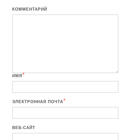
КОММЕНТАРИЙ
*
ИМЯ
*
ЭЛЕКТРОННАЯ ПОЧТА
ВЕБ-САЙТ