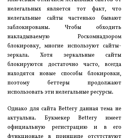
нелегальных является тот факт, что
нелегальные сайты частенько бывают
заблокированы. Чтобы обходить
накладываемую Роскомнадзором
блокировку, многие используют сайты-
зеркала. Хотя зеркальные сайты
блокируются достаточно часто, всегда
находятся новые способы блокировки,
поэтому беттеры продолжают
использовать эти нелегальные ресурсы.
Однако для сайта Bettery данная тема не
актуальна. Букмекер Bettery имеет
официальную регистрацию и в его
функционале в принципе отсутствуют