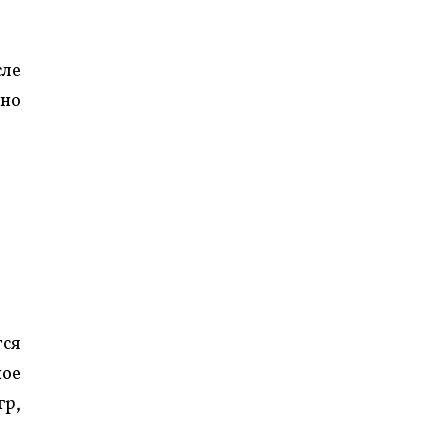
сле
ьно
тся
ное
р,