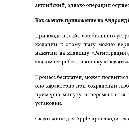
английский, однако операции осущес
Как скачать приложение на Андроид
При входе на сайт с мобильного устр
желании к этому шагу можно верн
нажатии на клавишу «Регистрация»
знакомого робота и кнопку «Скачать»
Процесс бесплатен, может появиться
оно характерно при сохранении любо
примерно минуту и перемещается в
установки.
Скачивание для Apple производится 