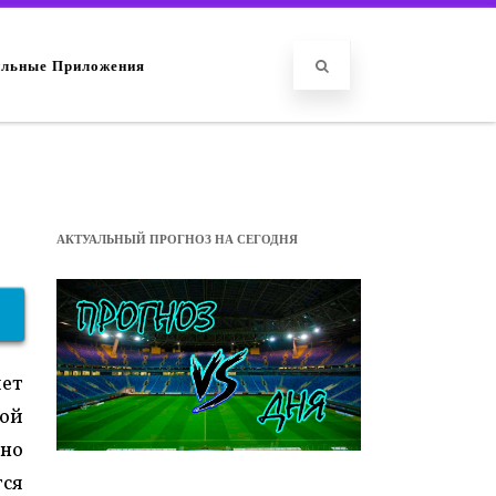
льные Приложения
АКТУАЛЬНЫЙ ПРОГНОЗ НА СЕГОДНЯ
яет
бой
ьно
тся