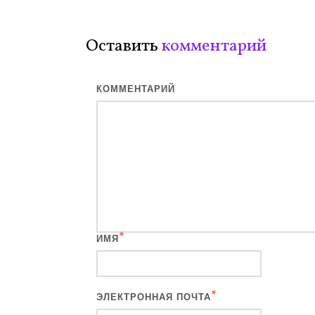
Оставить
комментарий
КОММЕНТАРИЙ
*
ИМЯ
*
ЭЛЕКТРОННАЯ ПОЧТА