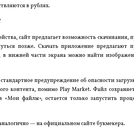
твляются в рублях.
?
ойства, сайт предлагает возможность скачивания, 
уться позже. Скачать приложение предлагают 
, в нижней части экрана можно найти изображе
.
 стандартное предупреждение об опасности загруз
го контента, помимо Play Market. Файл сохраняе
 «Мои файлы», остается только запустить проц
аналогично — на официальном сайте букмекера.