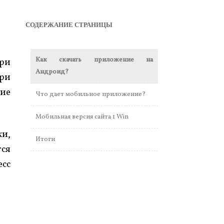
СОДЕРЖАНИЕ СТРАНИЦЫ
Как скачать приложение на
при
Андроид?
при
ние
Что дает мобильное приложение?
Мобильная версия сайта 1 Win
ки,
Итоги
тся
есс