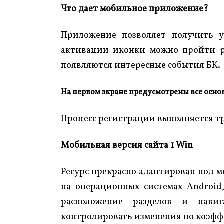
Что дает мобильное приложение?
Приложение позволяет получить у
активации иконки можно пройти р
появляются интересные события БК.
На первом экране предусмотрены все осно
Процесс регистрации выполняется тре
Мобильная версия сайта 1 Win
Ресурс прекрасно адаптирован под м
на операционных системах Android
расположение разделов и нави
контролировать изменения по коэфф