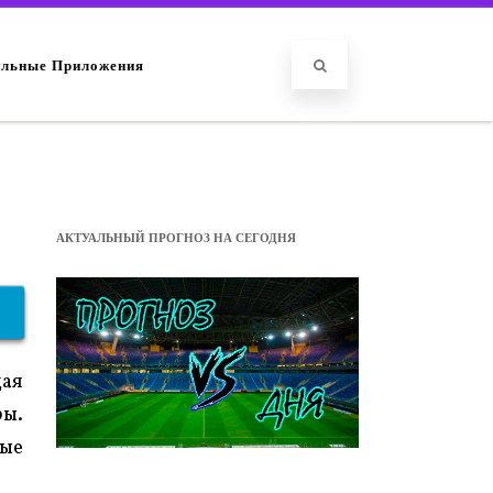
льные Приложения
АКТУАЛЬНЫЙ ПРОГНОЗ НА СЕГОДНЯ
дая
ры.
ные