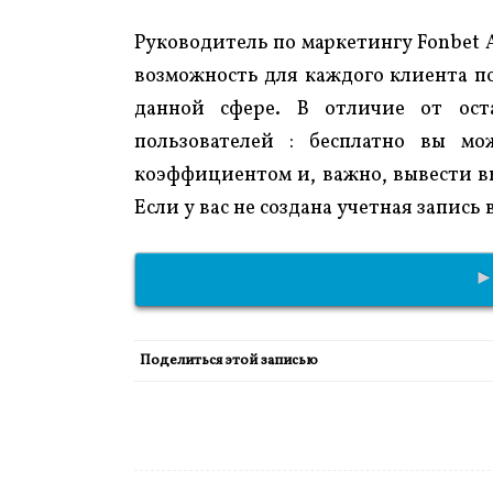
Руководитель по маркетингу Fonbet А
возможность для каждого клиента по
данной сфере. В отличие от ост
пользователей : бесплатно вы м
коэффициентом и, важно, вывести в
Если у вас не создана учетная запись 
►
Поделиться этой записью