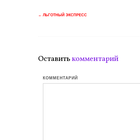
Навигация
←
ЛЬГОТНЫЙ ЭКСПРЕСС
по
записям
Оставить
комментарий
КОММЕНТАРИЙ