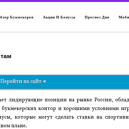
Обзор Букмекеров
Акции И Бонусы
Прогноз Дня
Моби
нтам
Перейти на сайт◄
ает лидирующие позиции на рынке России, обла
 букмекерских контор и хорошими условиями иг
нусы, которые могут сделать ставки на спортив
ном плане.