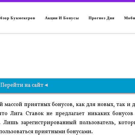
Обзор Букмекеров
Акции И Бонусы
Прогноз Дня
Моби
Перейти на сайт◄
й массой приятных бонусов, как для новых, так и 
что Лига Ставок не предлагает никаких бонусов
. Лишь зарегистрированный пользователь, кото
пользоваться приятными бонусами.