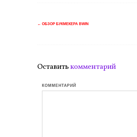
Навигация
←
ОБЗОР БУКМЕКЕРА BWIN
по
записям
Оставить
комментарий
КОММЕНТАРИЙ