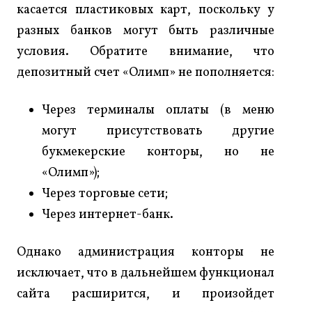
касается пластиковых карт, поскольку у
разных банков могут быть различные
условия. Обратите внимание, что
депозитный счет «Олимп» не пополняется:
Через терминалы оплаты (в меню
могут присутствовать другие
букмекерские конторы, но не
«Олимп»);
Через торговые сети;
Через интернет-банк.
Однако администрация конторы не
исключает, что в дальнейшем функционал
сайта расширится, и произойдет