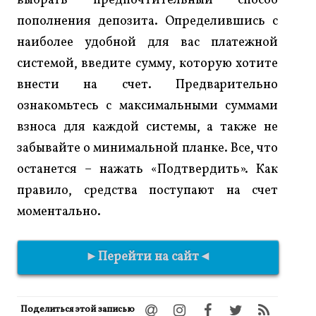
выбрать предпочтительный способ
пополнения депозита. Определившись с
наиболее удобной для вас платежной
системой, введите сумму, которую хотите
внести на счет. Предварительно
ознакомьтесь с максимальными суммами
взноса для каждой системы, а также не
забывайте о минимальной планке. Все, что
останется – нажать «Подтвердить». Как
правило, средства поступают на счет
моментально.
►Перейти на сайт◄
Поделиться этой записью