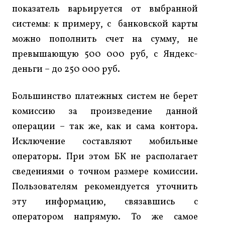
показатель варьируется от выбранной
системы: к примеру, с банковской карты
можно пополнить счет на сумму, не
превышающую 500 000 руб, с Яндекс-
деньги – до 250 000 руб.
Большинство платежных систем не берет
комиссию за произведение данной
операции – так же, как и сама контора.
Исключение составляют мобильные
операторы. При этом БК не располагает
сведениями о точном размере комиссии.
Пользователям рекомендуется уточнить
эту информацию, связавшись с
оператором напрямую. То же самое