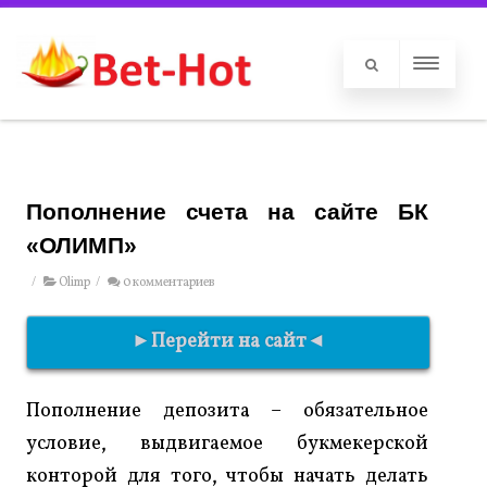
Пополнение счета на сайте БК
«ОЛИМП»
/
Olimp
/
0 комментариев
►Перейти на сайт◄
Пополнение депозита – обязательное
условие, выдвигаемое букмекерской
конторой для того, чтобы начать делать