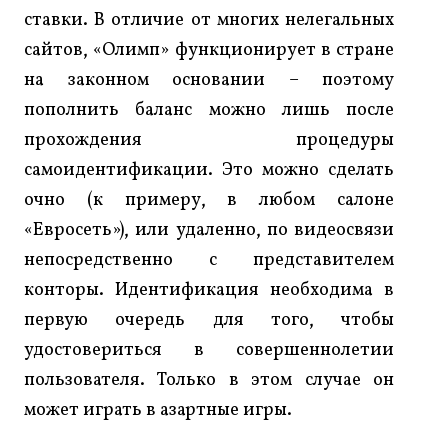
ставки. В отличие от многих нелегальных
сайтов, «Олимп» функционирует в стране
на законном основании – поэтому
пополнить баланс можно лишь после
прохождения процедуры
самоидентификации. Это можно сделать
очно (к примеру, в любом салоне
«Евросеть»), или удаленно, по видеосвязи
непосредственно с представителем
конторы. Идентификация необходима в
первую очередь для того, чтобы
удостовериться в совершеннолетии
пользователя. Только в этом случае он
может играть в азартные игры.