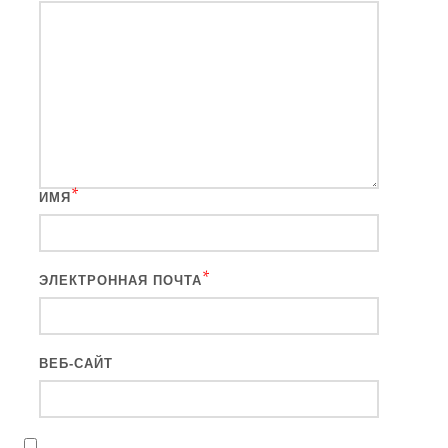
*
ИМЯ
*
ЭЛЕКТРОННАЯ ПОЧТА
ВЕБ-САЙТ