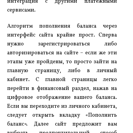
интеграция с другими платежными
сервисами.
Алгоритм пополнения баланса через
интерфейс сайта крайне прост. Сперва
нужно зарегистрироваться либо
авторизироваться на сайте – если же эти
этапы уже пройдены, то просто зайти на
главную страницу, либо в личный
кабинет. С главной страницы легко
перейти в финансовый раздел, нажав на
цифровое отображение вашего баланса.
Если вы переходите из личного кабинета,
следует открыть вкладку «Пополнить
баланс». Далее сайт предложит вам