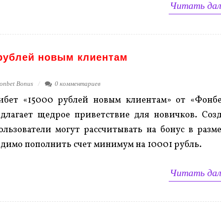
Читать дал
 рублей новым клиентам
onbet Bonus
0 комментариев
ибет «15000 рублей новым клиентам» от «Фонб
длагает щедрое приветствие для новичков. Соз
льзователи могут рассчитывать на бонус в разм
одимо пополнить счет минимум на 10001 рубль.
Читать дал