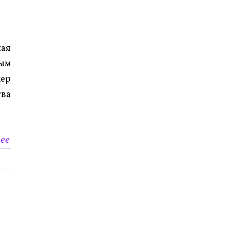
ая
ным
мер
тва
ее