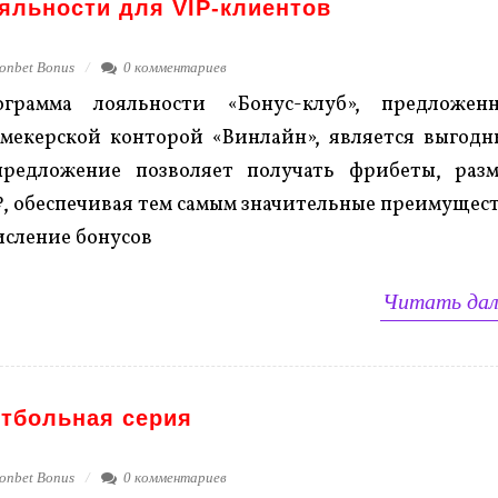
яльности для VIP-клиентов
onbet Bonus
0 комментариев
ограмма лояльности «Бонус-клуб», предложенн
мекерской конторой «Винлайн», является выгод
предложение позволяет получать фрибеты, раз
₽, обеспечивая тем самым значительные преимущес
исление бонусов
Читать дал
тбольная серия
onbet Bonus
0 комментариев