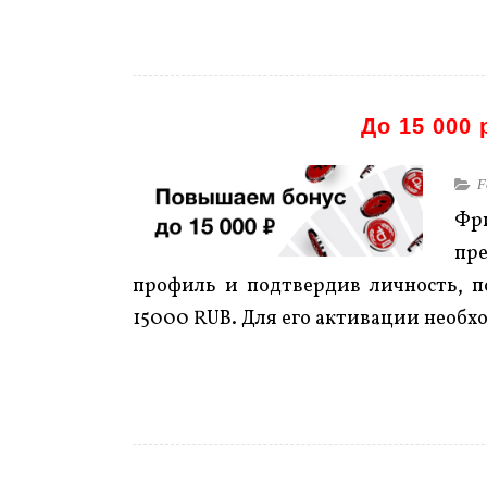
До 15 000
F
Фр
пре
профиль и подтвердив личность, по
15000 RUB. Для его активации необх