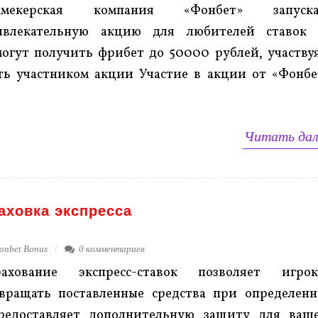
кмекерская компания «Фонбет» запуска
ивлекательную акцию для любителей ставок 
огут получить фрибет до 50000 рублей, участву
ть участником акции Участие в акции от «Фонбе
Читать дал
аховка экспресса
onbet Bonus
0 комментариев
рахование экспресс-ставок позволяет игрок
звращать поставленные средства при определен
редоставляет дополнительную защиту для ваш