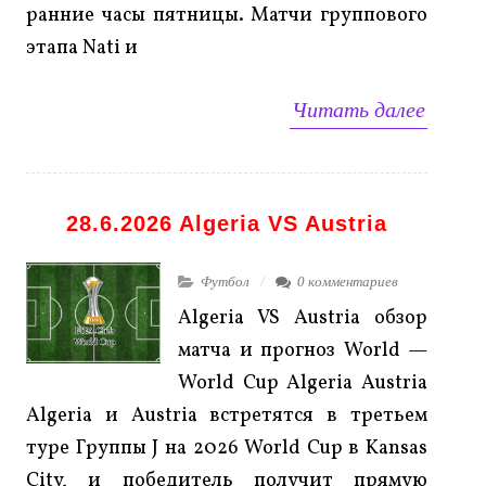
ранние часы пятницы. Матчи группового
этапа Nati и
Читать далее
28.6.2026 Algeria VS Austria
Футбол
0 комментариев
Algeria VS Austria обзор
матча и прогноз World —
World Cup Algeria Austria
Algeria и Austria встретятся в третьем
туре Группы J на 2026 World Cup в Kansas
City, и победитель получит прямую