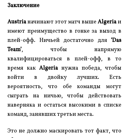
Заключение
Austria
начинают этот матч выше
Algeria
и
имеют преимущество в гонке за выход в
плей-офф. Ничьей достаточно для
‘Das
Team’
, чтобы напрямую
квалифицироваться в плей-офф, в то
время как
Algeria
нужна победа, чтобы
войти в двойку лучших. Есть
вероятность, что обе команды могут
сыграть на ничью, чтобы действовать
наверняка и остаться высокими в списке
команд, занявших третьи места.
Это не должно маскировать тот факт, что