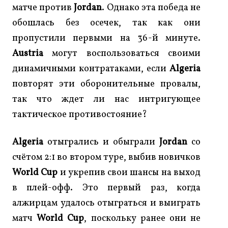
матче против
Jordan
. Однако эта победа не
обошлась без осечек, так как они
пропустили первыми на 36-й минуте.
Austria
могут воспользоваться своими
динамичными контратаками, если
Algeria
повторят эти оборонительные провалы,
так что ждет ли нас интригующее
тактическое противостояние?
Algeria
отыгрались и обыграли
Jordan
со
счётом 2:1 во втором туре, выбив новичков
World Cup
и укрепив свои шансы на выход
в плей-офф. Это первый раз, когда
алжирцам удалось отыграться и выиграть
матч
World Cup
, поскольку ранее они не