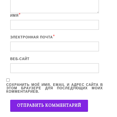
*
ИМЯ
*
ЭЛЕКТРОННАЯ ПОЧТА
ВЕБ-САЙТ
СОХРАНИТЬ МОЁ ИМЯ, EMAIL И АДРЕС САЙТА В
ЭТОМ БРАУЗЕРЕ ДЛЯ ПОСЛЕДУЮЩИХ МОИХ
КОММЕНТАРИЕВ.