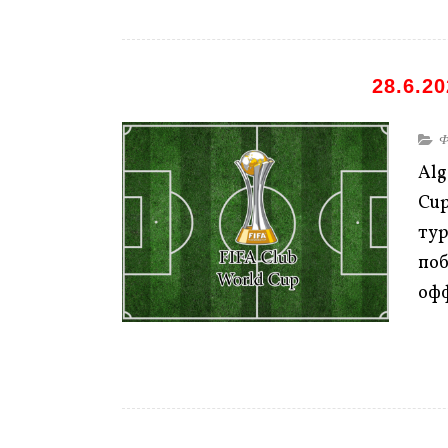
28.6.20
Ф
Alg
Cup
ту
по
оф