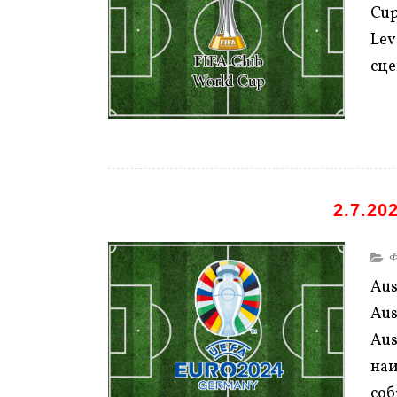
Cup
Lev
сце
2.7.20
Ф
Aus
Aus
Aus
наи
соб