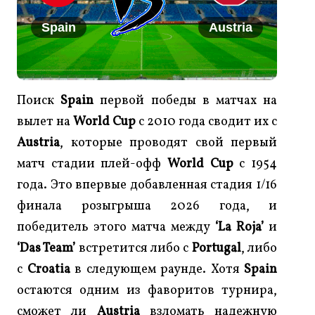
Spain
Austria
Поиск
Spain
первой победы в матчах на
вылет на
World Cup
с 2010 года сводит их с
Austria
, которые проводят свой первый
матч стадии плей-офф
World Cup
с 1954
года. Это впервые добавленная стадия 1/16
финала розыгрыша 2026 года, и
победитель этого матча между
‘La Roja’
и
‘Das Team’
встретится либо с
Portugal
, либо
с
Croatia
в следующем раунде. Хотя
Spain
остаются одним из фаворитов турнира,
сможет ли
Austria
взломать надежную