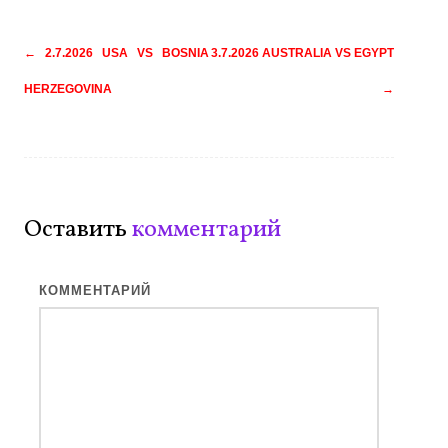
Навигация
←
2.7.2026 USA VS BOSNIA
3.7.2026 AUSTRALIA VS EGYPT
по
HERZEGOVINA
→
записям
Оставить
комментарий
КОММЕНТАРИЙ