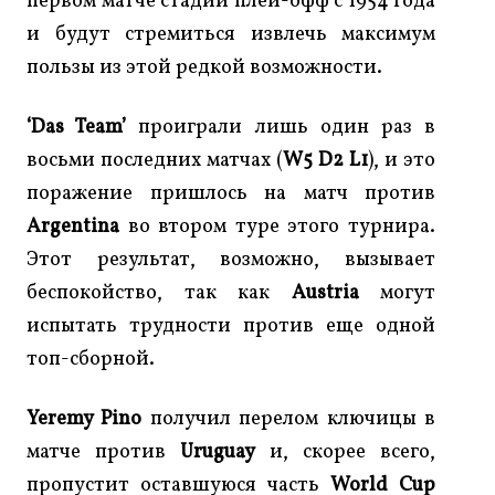
первом матче стадии плей-офф с 1954 года
и будут стремиться извлечь максимум
пользы из этой редкой возможности.
‘Das Team’
проиграли лишь один раз в
восьми последних матчах (
W5 D2 L1
), и это
поражение пришлось на матч против
Argentina
во втором туре этого турнира.
Этот результат, возможно, вызывает
беспокойство, так как
Austria
могут
испытать трудности против еще одной
топ-сборной.
Yeremy Pino
получил перелом ключицы в
матче против
Uruguay
и, скорее всего,
пропустит оставшуюся часть
World Cup