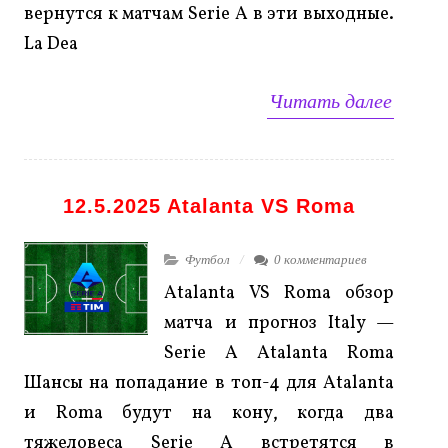
вернутся к матчам Serie A в эти выходные.
La Dea
Читать далее
12.5.2025 Atalanta VS Roma
Футбол
0 комментариев
Atalanta VS Roma обзор
матча и прогноз Italy —
Serie A Atalanta Roma
Шансы на попадание в топ-4 для Atalanta
и Roma будут на кону, когда два
тяжеловеса Serie A встретятся в