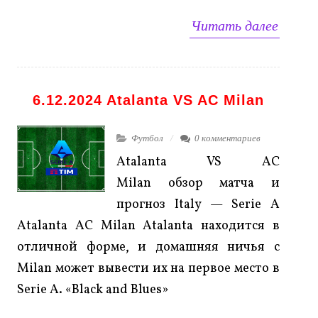
Читать далее
6.12.2024 Atalanta VS AC Milan
Футбол
0 комментариев
Atalanta VS AC
Milan обзор матча и
прогноз Italy — Serie A
Atalanta AC Milan Atalanta находится в
отличной форме, и домашняя ничья с
Milan может вывести их на первое место в
Serie A. «Black and Blues»