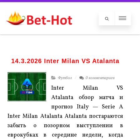
14.3.2026 Inter Milan VS Atalanta
Футбол
0 комментариев
Inter Milan VS
Atalanta обзор матча и
прогноз Italy — Serie A
Inter Milan Atalanta Atalanta постараются
забыть о позорном выступлении в
еврокубках в середине недели, когда