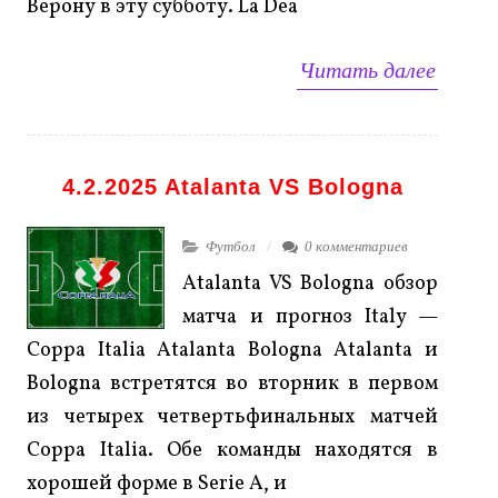
Верону в эту субботу. La Dea
Читать далее
4.2.2025 Atalanta VS Bologna
Футбол
0 комментариев
Atalanta VS Bologna обзор
матча и прогноз Italy —
Coppa Italia Atalanta Bologna Atalanta и
Bologna встретятся во вторник в первом
из четырех четвертьфинальных матчей
Coppa Italia. Обе команды находятся в
хорошей форме в Serie A, и