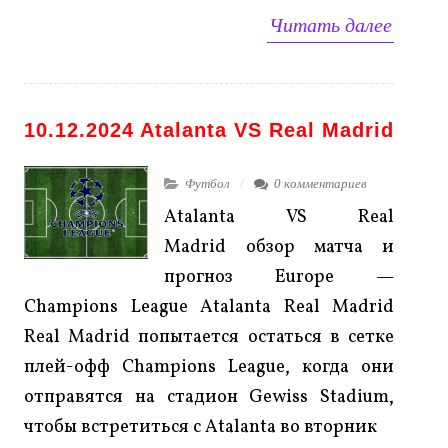
Читать далее
10.12.2024 Atalanta VS Real Madrid
Футбол
0 комментариев
Atalanta VS Real
Madrid обзор матча и
прогноз Europe —
Champions League Atalanta Real Madrid
Real Madrid попытается остаться в сетке
плей-офф Champions League, когда они
отправятся на стадион Gewiss Stadium,
чтобы встретиться с Atalanta во вторник