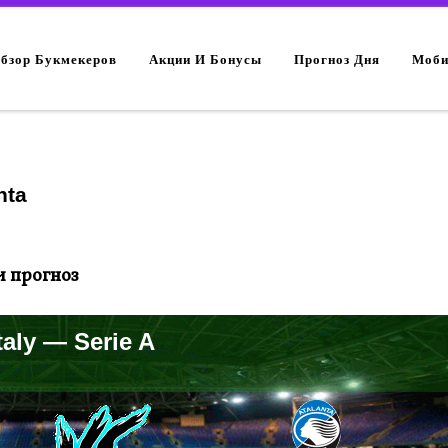
Обзор Букмекеров
Акции И Бонусы
Прогноз Дня
Моби
nta
 и прогноз
taly — Serie A