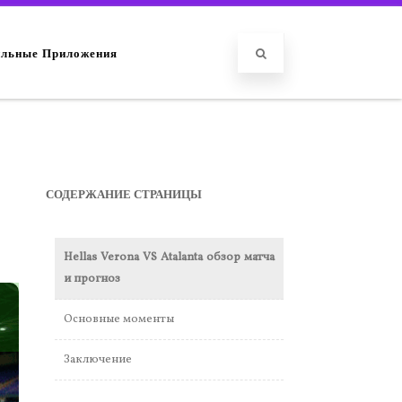
льные Приложения
СОДЕРЖАНИЕ СТРАНИЦЫ
Hellas Verona VS Atalanta обзор матча
и прогноз
Основные моменты
Заключение