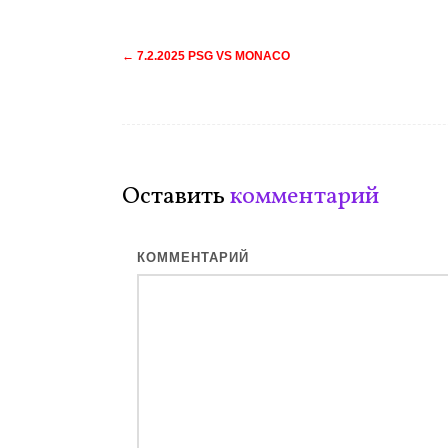
Навигация
←
7.2.2025 PSG VS MONACO
по
записям
Оставить
комментарий
КОММЕНТАРИЙ