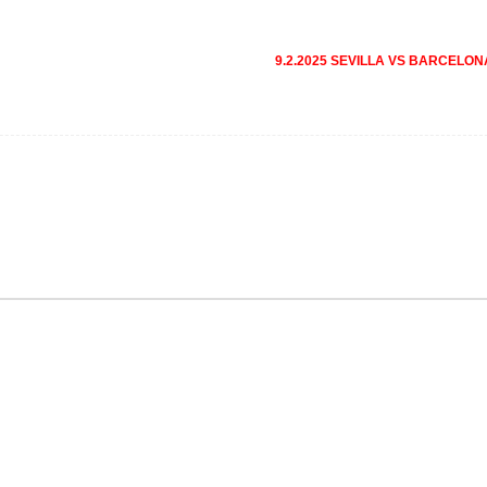
9.2.2025 SEVILLA VS BARCELO