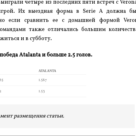
ыиграли четыре из последних пяти встреч с Veron
грой. Их выездная форма в Serie A должна б
но если сравнить ее с домашней формой Vero
омандами также отличались большим количест
житься и в субботу.
победа Atalanta и больше 2.5 голов.
ATALANTA
85
1.587
2
1.53
мент размещения статьи.