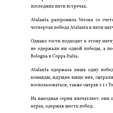
последних пяти встречах.
Atalanta разгромила Verona со сче
четвертая победа Atalanta в пяти мат
Однако гости подходят к этому матч
не одержали ни одной победы, а по
Bologna в Coppa Italia.
Atalanta одержала лишь одну побед
команды, идущие выше них, сыграли 
воспользоваться, также сыграв 1-1 с To
Их выездная серия впечатляет: они
играх, одержав шесть побед.