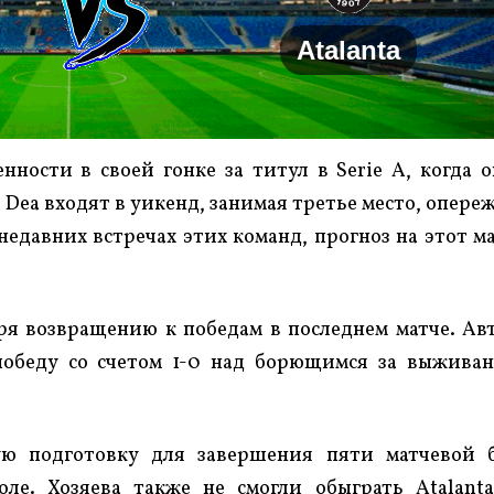
Atalanta
енности в своей гонке за титул в Serie A, когда 
a Dea входят в уикенд, занимая третье место, опере
 недавних встречах этих команд, прогноз на этот м
ря возвращению к победам в последнем матче. Ав
 победу со счетом 1-0 над борющимся за выжива
ю подготовку для завершения пяти матчевой 
ле. Хозяева также не смогли обыграть Atalant