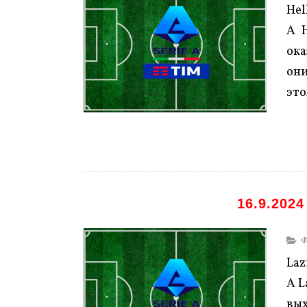
Hel
A H
ока
они
это
16.9.2024
Ф
Laz
A L
вы