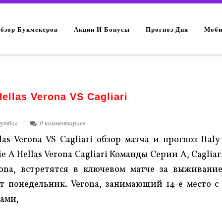
Обзор Букмекеров
Акции И Бонусы
Прогноз Дня
Моби
Hellas Verona VS Cagliari
утбол
0 комментариев
las Verona VS Cagliari обзор матча и прогноз Ital
ie A Hellas Verona Cagliari Команды Серии A, Cagliar
ona, встретятся в ключевом матче за выживани
т понедельник. Verona, занимающий 14-е место с
ами,