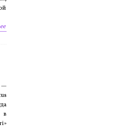
вой
ее
y —
tus
гда
 в
i»