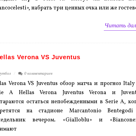
ancocelesti», набрать три ценных очка или же госте
Читать дал
ellas Verona VS Juventus
утбол
0 комментариев
las Verona VS Juventus обзор матча и прогноз Ital
rie A Hellas Verona Juventus Verona и Juven
тараются остаться непобежденными в Serie A, ко
третятся на стадионе Marcantonio Bentegodi
недельник вечером. «Gialloblu» и «Bianconer
нимают