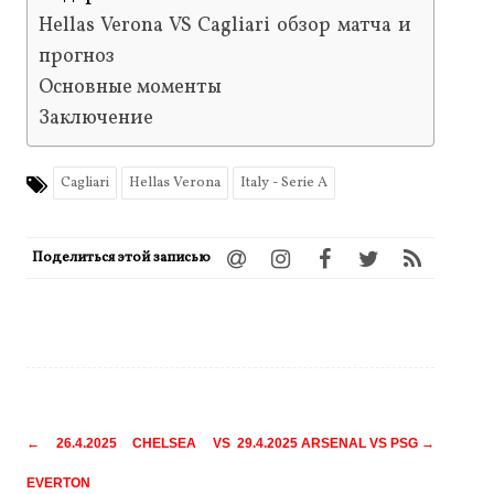
Hellas Verona VS Cagliari обзор матча и
прогноз
Основные моменты
Заключение
Cagliari
Hellas Verona
Italy - Serie A
Поделиться этой записью
Навигация
←
26.4.2025 CHELSEA VS
29.4.2025 ARSENAL VS PSG
→
по
EVERTON