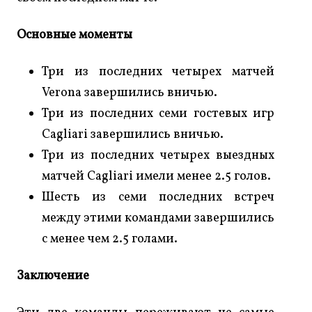
Основные моменты
Три из последних четырех матчей
Verona завершились вничью.
Три из последних семи гостевых игр
Cagliari завершились вничью.
Три из последних четырех выездных
матчей Cagliari имели менее 2.5 голов.
Шесть из семи последних встреч
между этими командами завершились
с менее чем 2.5 голами.
Заключение