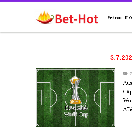
Рейтинг И 
3.7.20
Ф
Aus
Cup
Wor
AT&