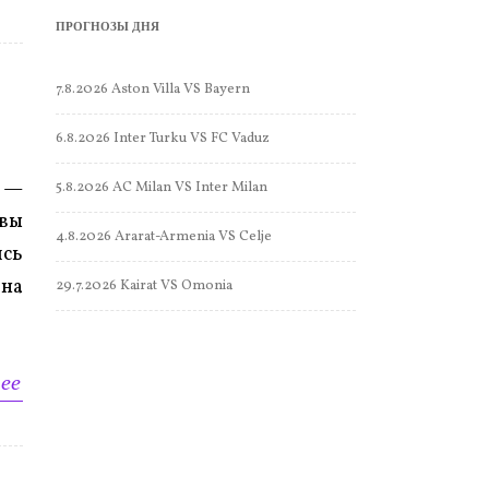
ПРОГНОЗЫ ДНЯ
7.8.2026 Aston Villa VS Bayern
6.8.2026 Inter Turku VS FC Vaduz
d —
5.8.2026 AC Milan VS Inter Milan
овы
4.8.2026 Ararat-Armenia VS Celje
ясь
 на
29.7.2026 Kairat VS Omonia
ее