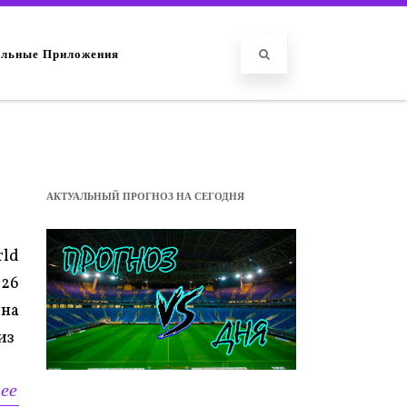
льные Приложения
АКТУАЛЬНЫЙ ПРОГНОЗ НА СЕГОДНЯ
rld
026
 на
из
ее