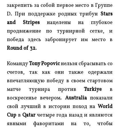
закрепить за собой первое место в Группе
D. При поддержке родных трибун
Stars
and Stripes
нацелены на глубокое
продвижение по турнирной сетке, и
победа здесь забронирует им место в
Round of 32
.
Команду
Tony Popovic
нельзя сбрасывать со
счетов, так как они также одержали
впечатляющую победу в своем стартовом
матче турнира против
Turkiye
в
воскресенье вечером.
Australia
показали
свой лучший в истории поход на
World
Cup
в
Qatar
четыре года назад и являются
явными фаворитами на то, чтобы