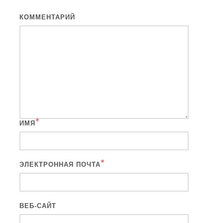
КОММЕНТАРИЙ
*
ИМЯ
*
ЭЛЕКТРОННАЯ ПОЧТА
ВЕБ-САЙТ