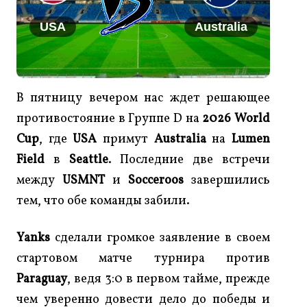
USA
Australia
В пятницу вечером нас ждет решающее
противостояние в Группе D на
2026 World
Cup
, где
USA
примут
Australia
на
Lumen
Field
в
Seattle
. Последние две встречи
между
USMNT
и
Socceroos
завершились
тем, что обе команды забили.
Yanks
сделали громкое заявление в своем
стартовом матче турнира против
Paraguay
, ведя 3:0 в первом тайме, прежде
чем уверенно довести дело до победы и