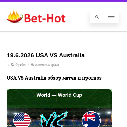
19.6.2026 USA VS Australia
/
Футбол
/
0 комментариев
USA VS Australia обзор матча и прогноз
World — World Cup