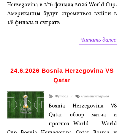
Herzegovina в 1/16 финала 2026 World Cup.
Американцы будут стремиться выйти в
1/8 финала и сыграть
Читать далее
24.6.2026 Bosnia Herzegovina VS
Qatar
Футбол
0 комментариев
Bosnia Herzegovina VS
Qatar обзор матча и
прогноз World — World
Cup Bosnia Herzegovina Qatar Bosnia и