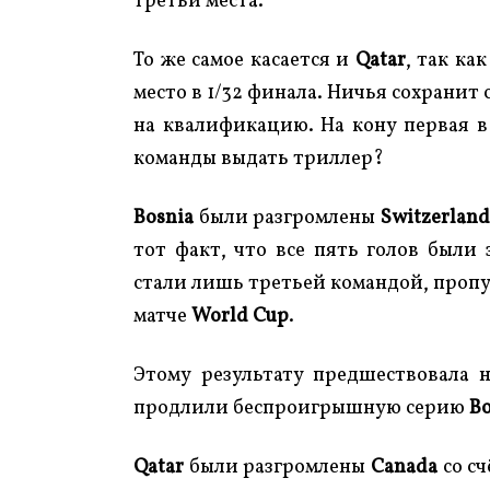
третьи места.
То же самое касается и
Qatar
, так ка
место в 1/32 финала. Ничья сохранит
на квалификацию. На кону первая в
команды выдать триллер?
Bosnia
были разгромлены
Switzerland
тот факт, что все пять голов были
стали лишь третьей командой, пропу
матче
World Cup
.
Этому результату предшествовала н
продлили беспроигрышную серию
Bo
Qatar
были разгромлены
Canada
со сч