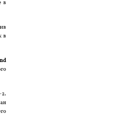
е в
тив
к в
and
го
-2.
ран
его