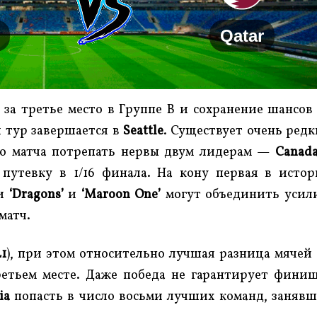
Qatar
за третье место в Группе B и сохранение шансов
й тур завершается в
Seattle
. Существует очень ред
го матча потрепать нервы двум лидерам —
Canad
утевку в 1/16 финала. На кону первая в исто
 и
‘Dragons’
и
‘Maroon One’
могут объединить усил
матч.
L1
), при этом относительно лучшая разница мячей 
етьем месте. Даже победа не гарантирует фини
ia
попасть в число восьми лучших команд, заняв