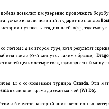
к победа позволит им уверенно продолжить борьбу
 статус-кво в плане позиций и ударит по шансам
Bos
 истории путевка в стадию плей-офф, так смогут
со счётом 1:4 во втором туре, хотя результат скрыв
 забиты после 70-й минуты. Таким образом,
‘Drago
стившей целых четыре гола, начиная с 70-й минуты
ичья 1:1 с со-хозяевами турнира
Canada
. Эти ма
snia
в основное время до семи матчей (
W1 D6
).
ётом 0:6 в матче, который они завершили вдевяте