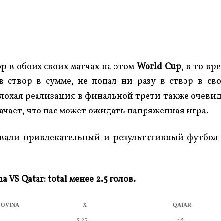
ор в обоих своих матчах на этом
World Cup
, в то вр
в створ в сумме, не попал ни разу в створ в св
плохая реализация в финальной трети также очеви
начает, что нас может ожидать напряженная игра.
вали привлекательный и результативный футбол
 VS Qatar: total менее 2.5 голов.
GOVINA
X
QATAR
5.23
7.8