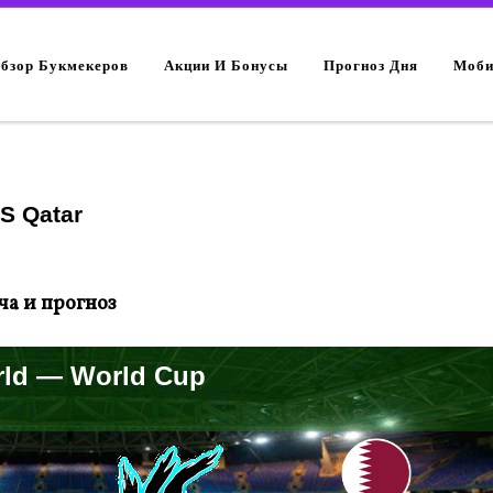
Обзор Букмекеров
Акции И Бонусы
Прогноз Дня
Моби
S Qatar
тча и прогноз
ld — World Cup