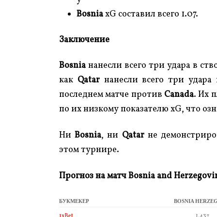
Bosnia
xG составил всего 1.07.
Заключение
Bosnia
нанесли всего три удара в ств
как
Qatar
нанесли всего три удара 
последнем матче против
Canada
. Их 
по их низкому показателю xG, что оз
Ни
Bosnia
, ни
Qatar
не демонстриро
этом турнире.
Прогноз на матч Bosnia and Herzegovina
БУКМЕКЕР
BOSNIA HERZE
1xBet
1.437