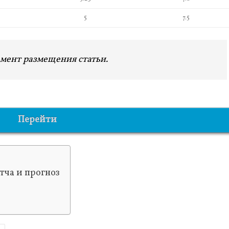
5
7.5
мент размещения статьи.
Перейти
атча и прогноз