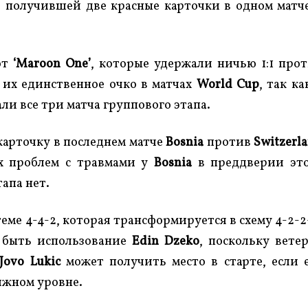
, получившей две красные карточки в одном матч
от
‘Maroon One’
, которые удержали ничью 1:1 про
 их единственное очко в матчах
World Cup
, так ка
 все три матча группового этапа.
арточку в последнем матче
Bosnia
против
Switzerl
х проблем с травмами у
Bosnia
в преддверии это
апа нет.
ме 4-4-2, которая трансформируется в схему 4-2-2
 быть использование
Edin Dzeko
, поскольку вете
Jovo Lukic
может получить место в старте, если 
лжном уровне.