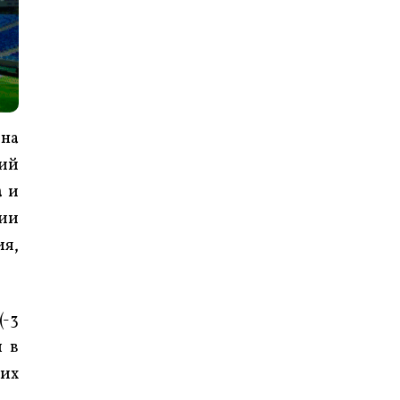
 на
кий
a
и
рии
ия,
(-3
ш в
ших