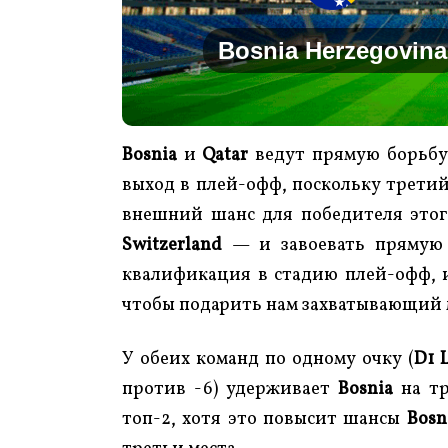
Bosnia Herzegovina
Bosnia
и
Qatar
ведут прямую борьбу 
выход в плей-офф, поскольку трети
внешний шанс для победителя это
Switzerland
— и завоевать прямую п
квалификация в стадию плей-офф,
чтобы подарить нам захватывающий 
У обеих команд по одному очку (
D1 
против -6) удерживает
Bosnia
на тр
топ-2, хотя это повысит шансы
Bosn