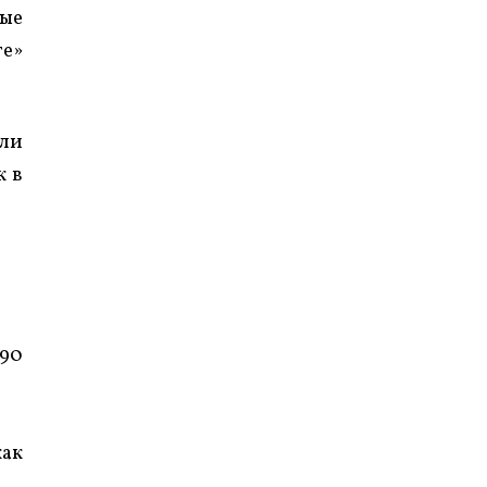
ные
те»
сли
к в
 90
как