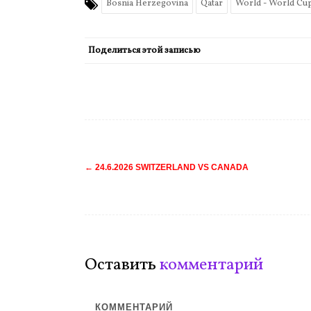
Bosnia Herzegovina
Qatar
World - World Cu
Поделиться этой записью
Навигация
←
24.6.2026 SWITZERLAND VS CANADA
по
записям
Оставить
комментарий
КОММЕНТАРИЙ