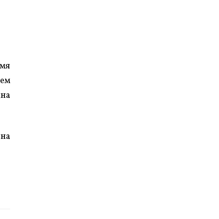
емя
оем
дна
 на