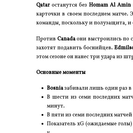
Qatar
останутся без
Homam Al Amin
карточки в своем последнем матче. 
команды, поскольку и полузащита, и
Против
Canada
они выстроились по си
захотят подавить боснийцев.
Edmilso
этом сезоне он нанес три удара из шт
Основные моменты
Bosnia
забивали лишь один раз в 
В шести из семи последних ма
минут.
В пяти из семи последних матче
Показатель xG (ожидаемые голы
у