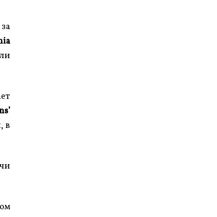
 за
nia
 ли
ает
ns’
, в
тчи
ром