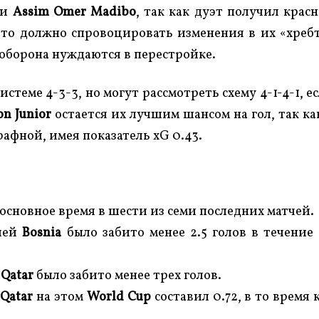
и
Assim Omer Madibo
, так как дуэт получил крас
Это должно спровоцировать изменения в их «хреб
 оборона нуждаются в перестройке.
стеме 4-3-3, но могут рассмотреть схему 4-1-4-1, е
n Junior
остается их лучшим шансом на гол, так ка
рафной, имея показатель xG 0.43.
основное время в шести из семи последних матчей.
тчей
Bosnia
было забито менее 2.5 голов в течение
й
Qatar
было забито менее трех голов.
)
Qatar
на этом
World Cup
составил 0.72, в то время 