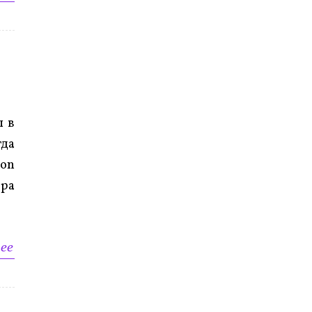
ы в
да
ion
opa
ее