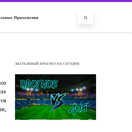
льные Приложения
АКТУАЛЬНЫЙ ПРОГНОЗ НА СЕГОДНЯ
ноз
сле
тся
ии,