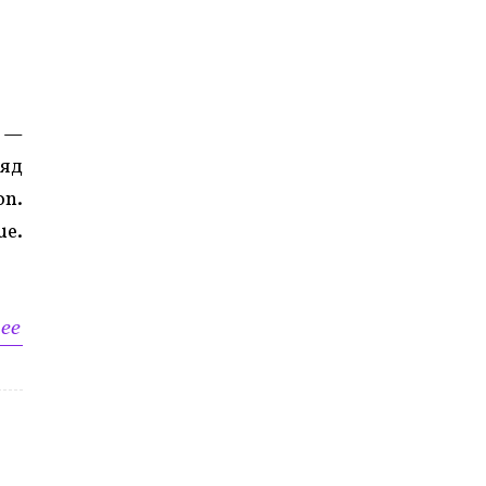
e —
ряд
on.
ue.
ее