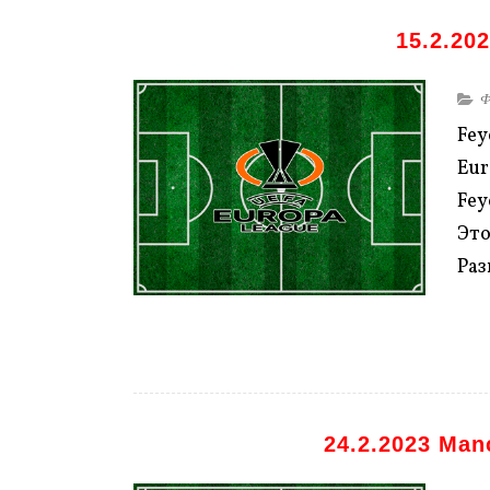
15.2.20
Ф
Fe
Eu
Fey
Эт
Раз
24.2.2023 Man