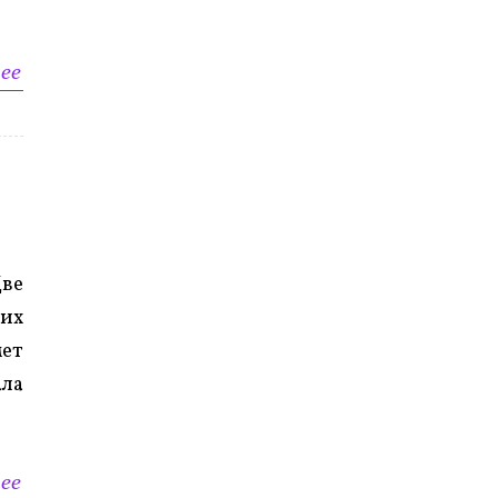
ее
Две
их
мет
ала
ее