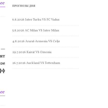
ее
ПРОГНОЗЫ ДНЯ
6.8.2026 Inter Turku VS FC Vaduz
5.8.2026 AC Milan VS Inter Milan
4.8.2026 Ararat-Armenia VS Celje
e —
29.7.2026 Kairat VS Omonia
ант
ое
26.7.2026 Auckland VS Tottenham
офф
ее