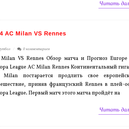
Читать дал
24 AC Milan VS Rennes
утбол
0 комментариев
 Milan VS Rennes Обзор матча и Прогноз Europ
opa League AC Milan Rennes Континентальный гиг
 Milan постарается продлить свое европейск
тешествие, приняв французский Rennes в плей-
opa League. Первый матч этого матча пройдёт на
Читать дал