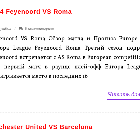
24 Feyenoord VS Roma
утбол
0 комментариев
yenoord VS Roma Обзор матча и Прогноз Europ
ropa League Feyenoord Roma Третий сезон под
enoord встречается с AS Roma в European competiti
о первый матч в раунде плей-офф Europa Leag
ыгрывается место в последних 16
Читать дал
chester United VS Barcelona