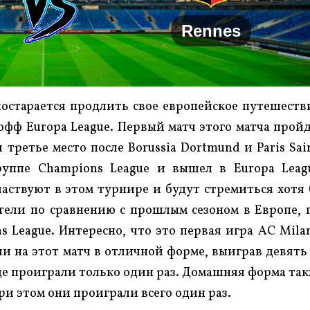
Rennes
остарается продлить свое европейское путешеств
фф Europa League. Первый матч этого матча прой
л третье место после Borussia Dortmund и Paris Sai
руппе Champions League и вышел в Europa Leag
участвуют в этом турнире и будут стремиться хотя
тели по сравнению с прошлым сезоном в Европе, 
League. Интересно, что это первая игра AC Mila
и на этот матч в отличной форме, выиграв девять
де проиграли только один раз. Домашняя форма та
ри этом они проиграли всего один раз.