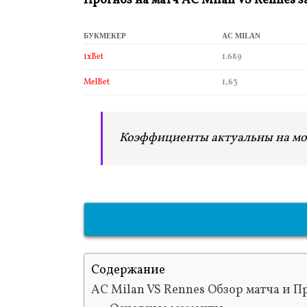
Прогноз на матч AC Milan
VS Rennes з
БУКМЕКЕР
AC MILAN
1xBet
1.689
MelBet
1,63
Коэффициенты актуальны на мо
Содержание
AC Milan VS Rennes Обзор матча и П