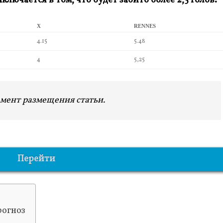
аключается в том, что будет забито более 2,5 голов.
X
RENNES
4.15
5.48
4
5,25
мент размещения статьи.
Перейти
рогноз