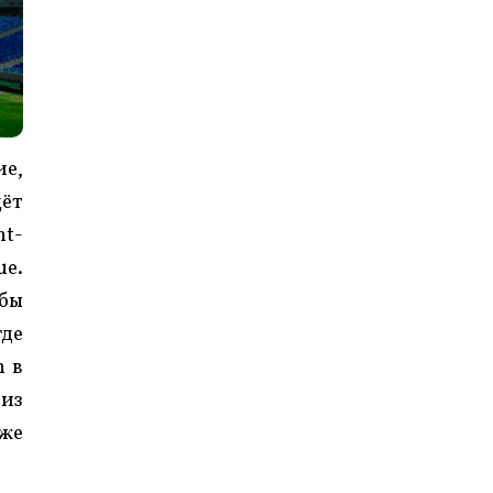
ие,
дёт
nt-
ue.
 бы
где
n в
 из
кже