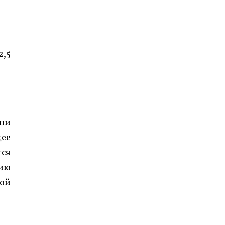
2,5
они
щее
тся
цию
той