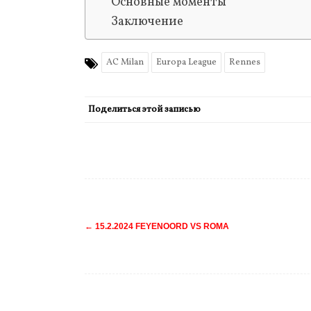
Основные моменты
Заключение
AC Milan
Europa League
Rennes
Поделиться этой записью
Навигация
←
15.2.2024 FEYENOORD VS ROMA
по
записям