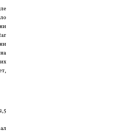
сле
яло
они
tar
они
 на
ких
ет,
2,5
вал