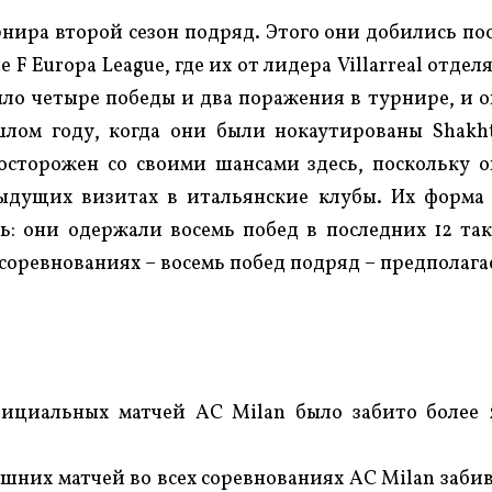
рнира второй сезон подряд. Этого они добились по
е F Europa League, где их от лидера Villarreal отдел
было четыре победы и два поражения в турнире, и 
шлом году, когда они были нокаутированы Shakh
 осторожен со своими шансами здесь, поскольку 
дыдущих визитах в итальянские клубы. Их форма
ь: они одержали восемь побед в последних 12 та
 соревнованиях – восемь побед подряд – предполага
ициальных матчей AC Milan было забито более 
ашних матчей во всех соревнованиях AC Milan заби