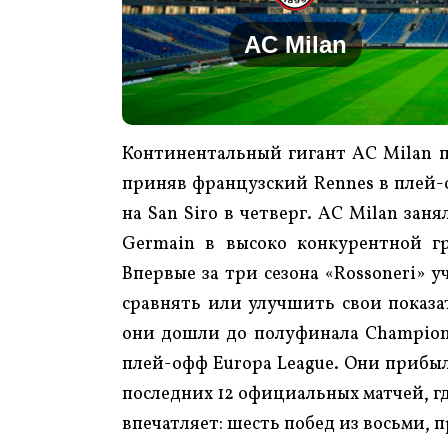
AC Milan
Континентальный гигант AC Milan п
приняв французский Rennes в плей-о
на San Siro в четверг. AC Milan заня
Germain в высоко конкурентной г
Впервые за три сезона «Rossoneri» 
сравнять или улучшить свои показа
они дошли до полуфинала Champions 
плей-офф Europa League. Они прибыл
последних 12 официальных матчей, г
впечатляет: шесть побед из восьми, п