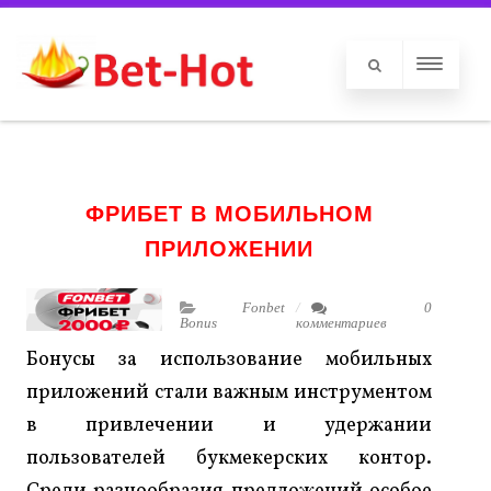
ФРИБЕТ В МОБИЛЬНОМ
ПРИЛОЖЕНИИ
Fonbet
0
Bonus
комментариев
Бонусы за использование мобильных
приложений стали важным инструментом
в привлечении и удержании
пользователей букмекерских контор.