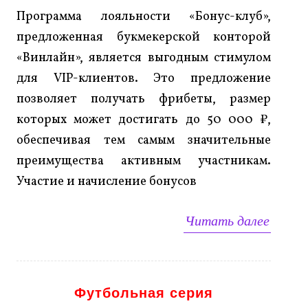
Программа лояльности «Бонус-клуб»,
предложенная букмекерской конторой
«Винлайн», является выгодным стимулом
для VIP-клиентов. Это предложение
позволяет получать фрибеты, размер
которых может достигать до 50 000 ₽,
обеспечивая тем самым значительные
преимущества активным участникам.
Участие и начисление бонусов
Читать далее
Футбольная серия