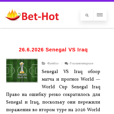
26.6.2026 Senegal VS Iraq
Футбол
0 комментариев
Senegal VS Iraq обзор
матча и прогноз World —
World Cup Senegal Iraq
Право на ошибку резко сократилось для
Senegal и Iraq, поскольку они пережили
поражения во втором туре на 2026 World