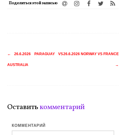
Поделиться этой записью
Навигация
←
26.6.2026 PARAGUAY VS
26.6.2026 NORWAY VS FRANCE
по
AUSTRALIA
→
записям
Оставить
комментарий
КОММЕНТАРИЙ