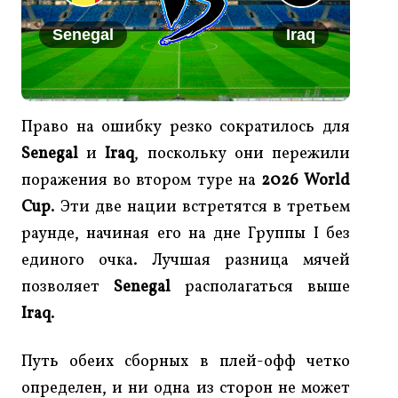
Senegal
Iraq
Право на ошибку резко сократилось для
Senegal
и
Iraq
, поскольку они пережили
поражения во втором туре на
2026 World
Cup
. Эти две нации встретятся в третьем
раунде, начиная его на дне Группы I без
единого очка. Лучшая разница мячей
позволяет
Senegal
располагаться выше
Iraq
.
Путь обеих сборных в плей-офф четко
определен, и ни одна из сторон не может