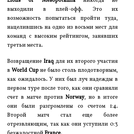
Lions of Mesopotamia
никогда не
выходили в плей-офф. Это их
возможность попытаться пройти туда,
нацелившись на одно из восьми мест для
команд с высоким рейтингом, занявших
третьи места.
Возвращение
Iraq
для их второго участия
в
World Cup
не было столь плодотворным,
как ожидалось. У них был луч надежды в
первом туре после того, как они сравняли
счет в матче против
Norway
, но в итоге
они были разгромлены со счетом 1:4.
Второй матч стал еще более
отрезвляющим, так как они уступили 0:3
безжалостной
France
.