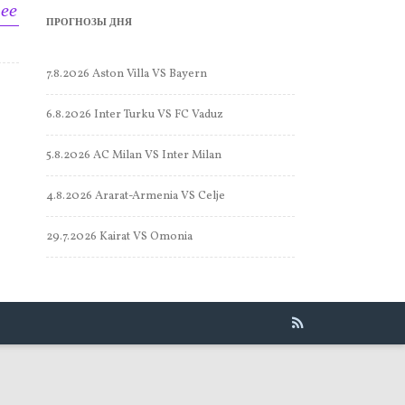
ее
ПРОГНОЗЫ ДНЯ
7.8.2026 Aston Villa VS Bayern
6.8.2026 Inter Turku VS FC Vaduz
5.8.2026 AC Milan VS Inter Milan
4.8.2026 Ararat-Armenia VS Celje
29.7.2026 Kairat VS Omonia