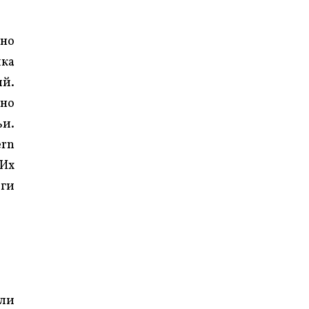
нно
чка
ий.
 но
ьи.
ern
 Их
иги
али