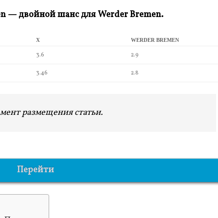
en — двойной шанс для Werder Bremen.
X
WERDER BREMEN
3.6
2.9
3.46
2.8
мент размещения статьи.
Перейти