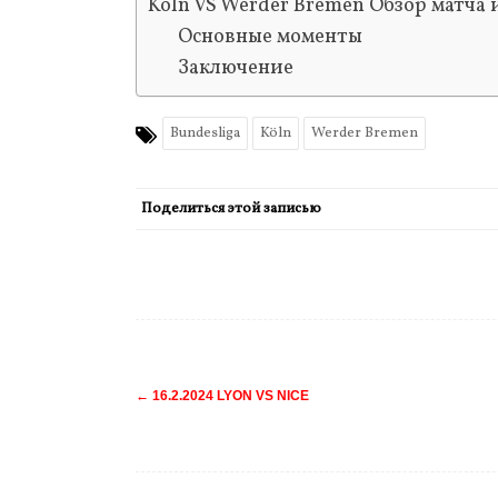
Köln VS Werder Bremen Обзор матча 
Основные моменты
Заключение
Bundesliga
Köln
Werder Bremen
Поделиться этой записью
Навигация
←
16.2.2024 LYON VS NICE
по
записям