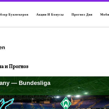
Обзор Букмекеров
Акции И Бонусы
Прогноз Дня
Моби
en
ча и Прогноз
any — Bundesliga