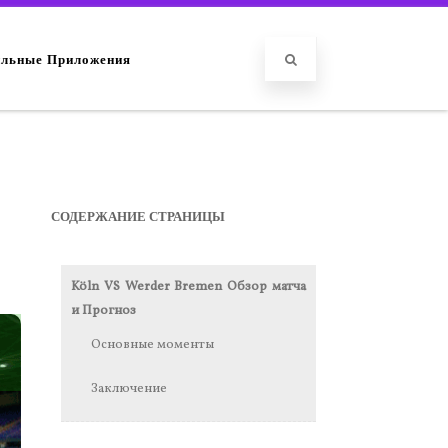
льные Приложения
СОДЕРЖАНИЕ СТРАНИЦЫ
Köln VS Werder Bremen Обзор матча
и Прогноз
Основные моменты
Заключение