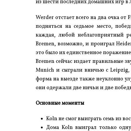
из шести последних домашних игр в 
Werder отстает всего на два очка от 
подняться на седьмое место, побе
каждая, любой неблагоприятный р
Bremen, возможно, и проиграл Heiden
это было их единственное поражение
Bremen сейчас издает правильные зв
Munich и сыграли вничью с Leipzig,
форма на выезде также неуклонно ул
они одержали две ничьи и две побед
Основные моменты
Koln не смог выиграть семь из во
Дома Koln выиграл только одну