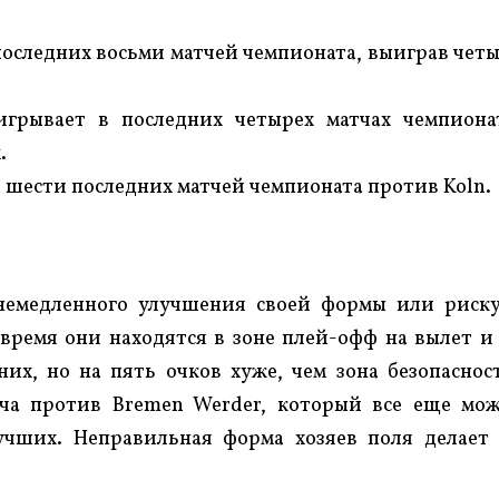
оследних восьми матчей чемпионата, выиграв чет
грывает в последних четырех матчах чемпиона
.
з шести последних матчей чемпионата против Koln.
 немедленного улучшения своей формы или риск
 время они находятся в зоне плей-офф на вылет и
их, но на пять очков хуже, чем зона безопаснос
ача против Bremen Werder, который все еще мо
учших. Неправильная форма хозяев поля делает