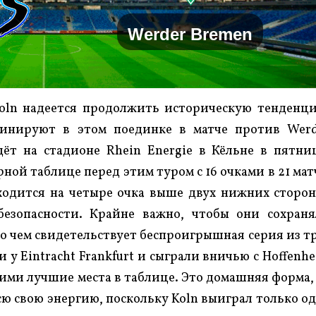
Werder Bremen
oln надеется продолжить историческую тенденц
оминируют в этом поединке в матче против Wer
дёт на стадионе Rhein Energie в Кёльне в пятни
ной таблице перед этим туром с 16 очками в 21 мат
аходится на четыре очка выше двух нижних сторон
безопасности. Крайне важно, чтобы они сохран
 о чем свидетельствует беспроигрышная серия из т
и у Eintracht Frankfurt и сыграли вничью с Hoffenh
ми лучшие места в таблице. Это домашняя форма,
сю свою энергию, поскольку Koln выиграл только о