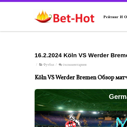
Рейтинг И 
16.2.2024 Köln VS Werder Brem
/
Футбол
/
0 комментариев
Köln VS Werder Bremen Обзор мат
Germ