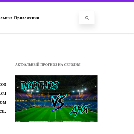
льные Приложения
АКТУАЛЬНЫЙ ПРОГНОЗ НА СЕГОДНЯ
ноз
ucu
ном
cu.