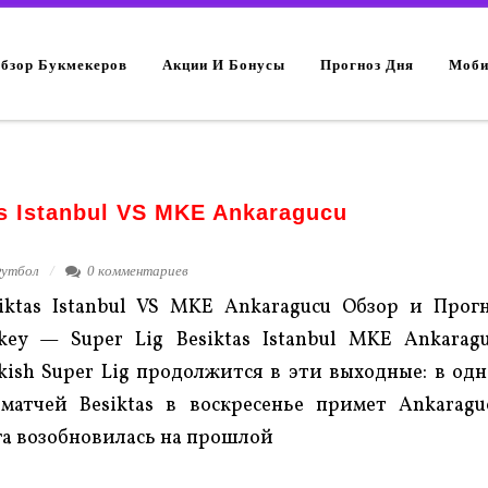
Обзор Букмекеров
Акции И Бонусы
Прогноз Дня
Моби
as Istanbul VS MKE Ankaragucu
утбол
0 комментариев
iktas Istanbul VS MKE Ankaragucu Обзор и Прог
key — Super Lig Besiktas Istanbul MKE Ankarag
kish Super Lig продолжится в эти выходные: в од
матчей Besiktas в воскресенье примет Ankaragu
а возобновилась на прошлой