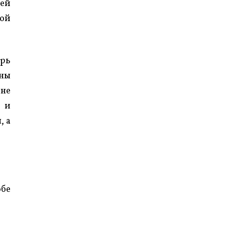
чей
рой
ерь
оны
оне
s и
, а
обе