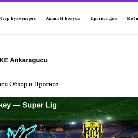
Обзор Букмекеров
Акции И Бонусы
Прогноз Дня
Моби
 MKE Ankaragucu
ucu Обзор и Прогноз
key — Super Lig