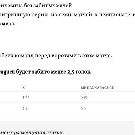
их матча без забитых мячей
оигрышную серию из семи матчей в чемпионате 
рывал.
беих команд перед воротами в этом матче.
agucu будет забито менее 2,5 голов.
X
MKE ANKARAGUCU
4.62
5.95
4.5
5.8
мент размещения статьи.