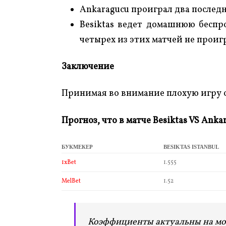
Ankaragucu проиграл два последн
Besiktas ведет домашнюю беспр
четырех из этих матчей не проиг
Заключение
Принимая во внимание плохую игру о
Прогноз, что в матче Besiktas
VS Ankar
БУКМЕКЕР
BESIKTAS ISTANBUL
1xBet
1.555
MelBet
1.52
Коэффициенты актуальны на мо