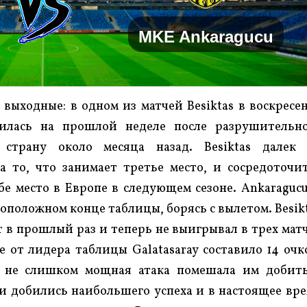
MKE Ankaragucu
 выходные: в одном из матчей Besiktas в воскресе
вилась на прошлой неделе после разрушительн
 страну около месяца назад. Besiktas далек
а то, что занимает третье место, и сосредоточи
бе место в Европе в следующем сезоне. Ankaragucu
оположном конце таблицы, борясь с вылетом. Besik
r в прошлый раз и теперь не выигрывал в трех мат
е от лидера таблицы Galatasaray составило 14 очк
 не слишком мощная атака помешала им добит
и добились наибольшего успеха и в настоящее вр