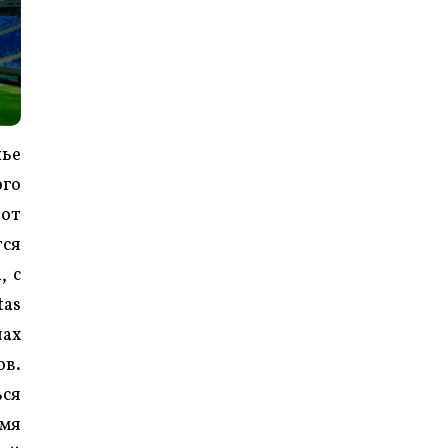
нье
ого
 от
тся
, с
tas
чах
ов.
ься
емя