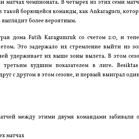
и матчах чемпионата. В четырех из этих семи мат
в такой борющейся команды, как Ankaragucu, кото
ь выглядит более вероятным.
рав дома Fatih Karagumruk со счетом 2:0, и теп
четом. Это задержало их стремление выйти из з
чей удерживает их выше зоны вылета. В этом сез
я третьим худшим показателем в лиге. Besikta
руг с другом в этом сезоне, и первый выиграл один
матчей между этими двумя командами забивали 
ех матчах