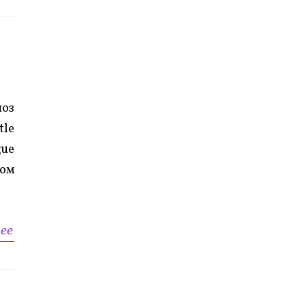
ноз
tle
gue
ром
ее