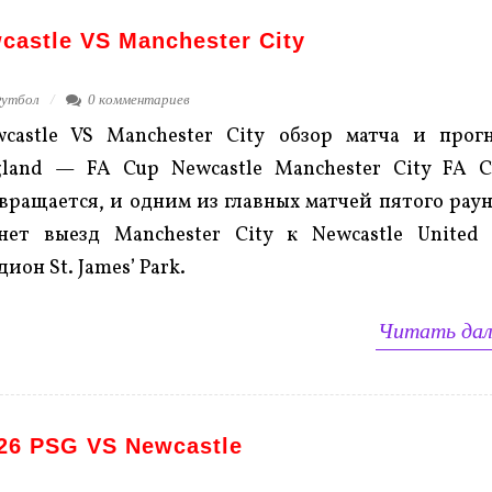
castle VS Manchester City
утбол
0 комментариев
castle VS Manchester City обзор матча и прог
gland — FA Cup Newcastle Manchester City FA 
вращается, и одним из главных матчей пятого рау
нет выезд Manchester City к Newcastle United
дион St. James’ Park.
Читать дал
026 PSG VS Newcastle