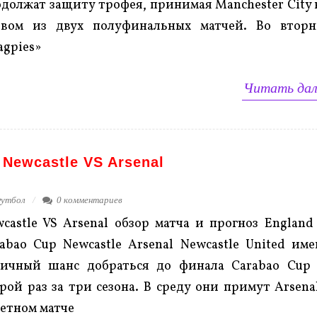
должат защиту трофея, принимая Manchester City 
рвом из двух полуфинальных матчей. Во вторн
gpies»
Читать дал
 Newcastle VS Arsenal
утбол
0 комментариев
castle VS Arsenal обзор матча и прогноз Englan
abao Cup Newcastle Arsenal Newcastle United им
личный шанс добраться до финала Carabao Cup
рой раз за три сезона. В среду они примут Arsena
етном матче