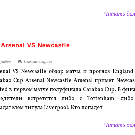
Читать дал
 Arsenal VS Newcastle
утбол
0 комментариев
enal VS Newcastle обзор матча и прогноз Englan
abao Cup Arsenal Newcastle Arsenal примет Newcas
ted в первом матче полуфинала Carabao Cup. В фин
бедители встретятся либо с Tottenham, либо
адателем титула Liverpool. Кто попадет
Читать дал