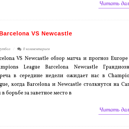
Читать дал
 Barcelona VS Newcastle
утбол
0 комментариев
celona VS Newcastle обзор матча и прогноз Europ
ampions League Barcelona Newcastle Грандиоз
треча в середине недели ожидает нас в Champi
gue, когда Barcelona и Newcastle столкнутся на C
 в борьбе за заветное место в
Читать дал