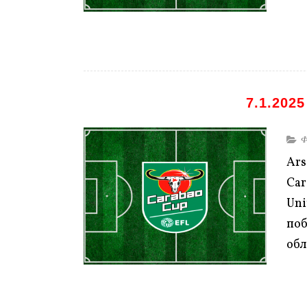
7.1.2025
Ф
Ars
Car
Uni
по
обл