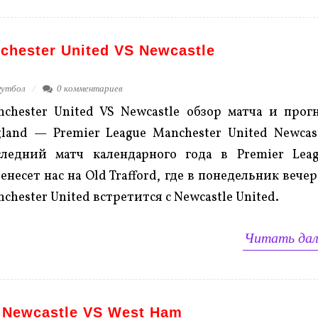
chester United VS Newcastle
утбол
0 комментариев
chester United VS Newcastle обзор матча и прог
land — Premier League Manchester United Newcas
следний матч календарного года в Premier Lea
енесет нас на Old Trafford, где в понедельник вече
chester United встретится с Newcastle United.
Читать дал
4 Newcastle VS West Ham