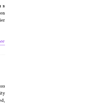
я в
ton
ier
ее
ноз
ty
ed,