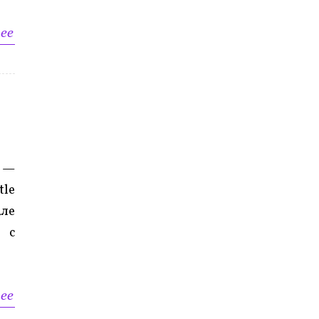
ее
d —
tle
але
 с
ее