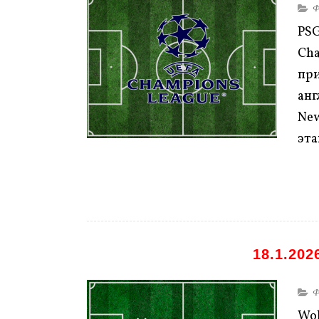
Ф
PS
Cha
пр
ан
New
эта
18.1.202
Ф
Wol