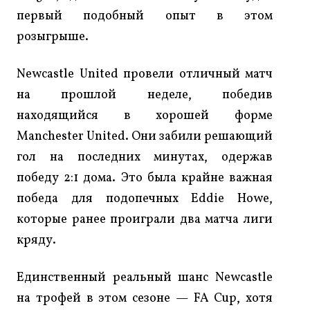
первый подобный опыт в этом
розыгрыше.
Newcastle United провели отличный матч
на прошлой неделе, победив
находящийся в хорошей форме
Manchester United. Они забили решающий
гол на последних минутах, одержав
победу 2:1 дома. Это была крайне важная
победа для подопечных Eddie Howe,
которые ранее проиграли два матча лиги
кряду.
Единственный реальный шанс Newcastle
на трофей в этом сезоне — FA Cup, хотя