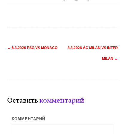
Навигация
←
6.3.2026 PSG VS MONACO
8.3.2026 AC MILAN VS INTER
по
MILAN
→
записям
Оставить
комментарий
КОММЕНТАРИЙ