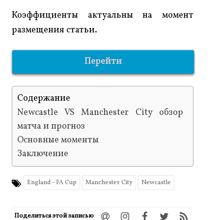
Коэффициенты актуальны на момент
размещения статьи.
Перейти
Содержание
Newcastle VS Manchester City обзор
матча и прогноз
Основные моменты
Заключение
England - FA Cup
Manchester City
Newcastle
Поделиться этой записью