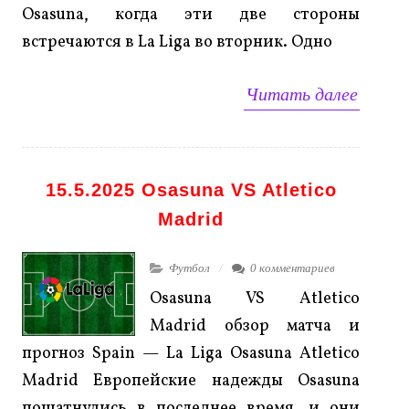
Osasuna, когда эти две стороны
встречаются в La Liga во вторник. Одно
Читать далее
15.5.2025 Osasuna VS Atletico
Madrid
Футбол
0 комментариев
Osasuna VS Atletico
Madrid обзор матча и
прогноз Spain — La Liga Osasuna Atletico
Madrid Европейские надежды Osasuna
пошатнулись в последнее время, и они