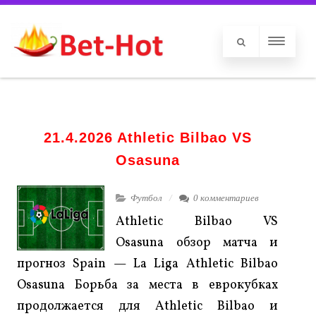
21.4.2026 Athletic Bilbao VS
Osasuna
Футбол
0 комментариев
Athletic Bilbao VS
Osasuna обзор матча и
прогноз Spain — La Liga Athletic Bilbao
Osasuna Борьба за места в еврокубках
продолжается для Athletic Bilbao и