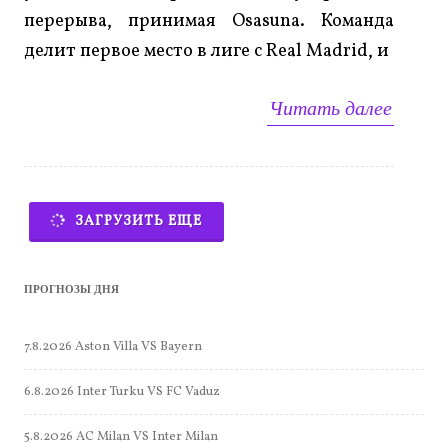
перерыва, принимая Osasuna. Команда
делит первое место в лиге с Real Madrid, и
Читать далее
ЗАГРУЗИТЬ ЕЩЕ
ПРОГНОЗЫ ДНЯ
7.8.2026 Aston Villa VS Bayern
6.8.2026 Inter Turku VS FC Vaduz
5.8.2026 AC Milan VS Inter Milan