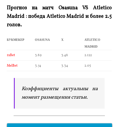
Прогноз на матч Osasuna VS Atletico
Madrid : победа Atletico Madrid и более 2.5
голов.
БУКМЕКЕР
OSASUNA
X
ATLETICO
MADRID
1xBet
3.89
3.48
2.122
MelBet
3.74
3.34
2.05
Коэффициенты актуальны на
момент размещения статьи.