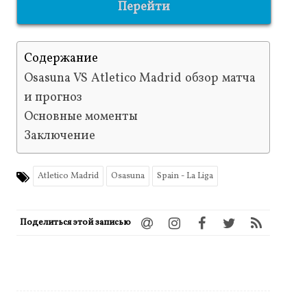
Перейти
Содержание
Osasuna VS Atletico Madrid обзор матча
и прогноз
Основные моменты
Заключение
Atletico Madrid
Osasuna
Spain - La Liga
Поделиться этой записью