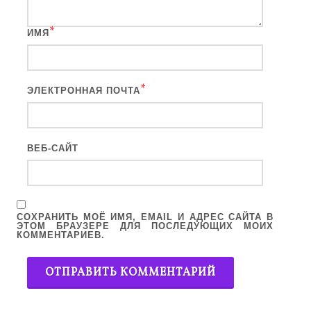
*
ИМЯ
*
ЭЛЕКТРОННАЯ ПОЧТА
ВЕБ-САЙТ
СОХРАНИТЬ МОЁ ИМЯ, EMAIL И АДРЕС САЙТА В
ЭТОМ БРАУЗЕРЕ ДЛЯ ПОСЛЕДУЮЩИХ МОИХ
КОММЕНТАРИЕВ.