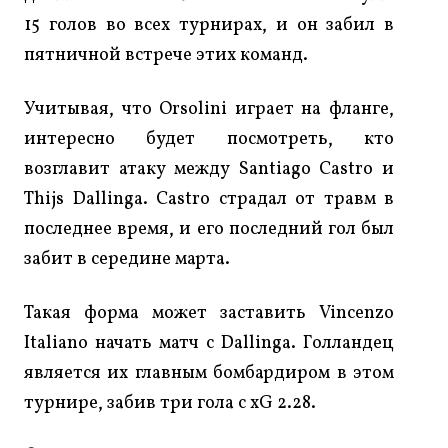
15 голов во всех турнирах, и он забил в
пятничной встрече этих команд.
Учитывая, что Orsolini играет на фланге,
интересно будет посмотреть, кто
возглавит атаку между Santiago Castro и
Thijs Dallinga. Castro страдал от травм в
последнее время, и его последний гол был
забит в середине марта.
Такая форма может заставить Vincenzo
Italiano начать матч с Dallinga. Голландец
является их главным бомбардиром в этом
турнире, забив три гола с xG 2.28.