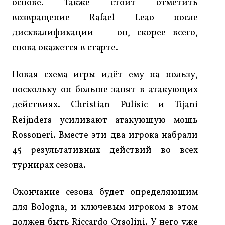
основе. Также стоит отметить
возвращение Rafael Leao после
дисквалификации — он, скорее всего,
снова окажется в старте.
Новая схема игры идёт ему на пользу,
поскольку он больше занят в атакующих
действиях. Christian Pulisic и Tijani
Reijnders усиливают атакующую мощь
Rossoneri. Вместе эти два игрока набрали
45 результативных действий во всех
турнирах сезона.
Окончание сезона будет определяющим
для Bologna, и ключевым игроком в этом
должен быть Riccardo Orsolini. У него уже