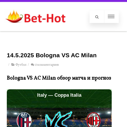
14.5.2025 Bologna VS AC Milan
/
Футбол
/
0 комментариев
Bologna VS AC Milan обзор матча и прогноз
Italy — Coppa Italia