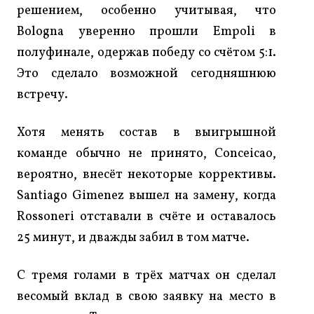
решением, особенно учитывая, что
Bologna уверенно прошли Empoli в
полуфинале, одержав победу со счётом 5:1.
Это сделало возможной сегодняшнюю
встречу.
Хотя менять состав в выигрышной
команде обычно не принято, Conceicao,
вероятно, внесёт некоторые коррективы.
Santiago Gimenez вышел на замену, когда
Rossoneri отставали в счёте и оставалось
25 минут, и дважды забил в том матче.
С тремя голами в трёх матчах он сделал
весомый вклад в свою заявку на место в