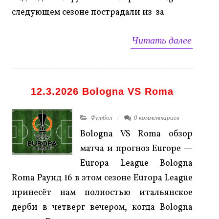
следующем сезоне пострадали из-за
Читать далее
12.3.2026 Bologna VS Roma
Футбол
0 комментариев
Bologna VS Roma обзор
матча и прогноз Europe —
Europa League Bologna
Roma Раунд 16 в этом сезоне Europa League
принесёт нам полностью итальянское
дерби в четверг вечером, когда Bologna