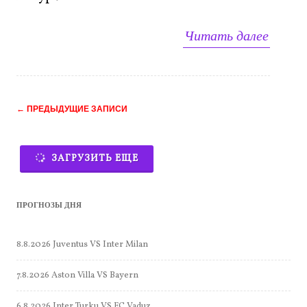
Читать далее
Навигация
←
ПРЕДЫДУЩИЕ ЗАПИСИ
по
записям
ЗАГРУЗИТЬ ЕЩЕ
ПРОГНОЗЫ ДНЯ
8.8.2026 Juventus VS Inter Milan
7.8.2026 Aston Villa VS Bayern
6.8.2026 Inter Turku VS FC Vaduz