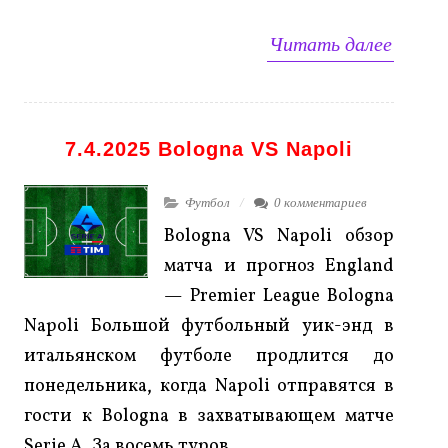
Читать далее
7.4.2025 Bologna VS Napoli
Футбол
0 комментариев
Bologna VS Napoli обзор
матча и прогноз England
— Premier League Bologna
Napoli Большой футбольный уик-энд в
итальянском футболе продлится до
понедельника, когда Napoli отправятся в
гости к Bologna в захватывающем матче
Serie A. За восемь туров