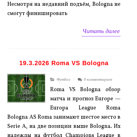
Несмотря на недавний подъём, Bologna не
смогут финишировать
Читать далее
19.3.2026 Roma VS Bologna
Футбол
0 комментариев
Roma VS Bologna обзор
матча и прогноз Europe —
Europa League Roma
Bologna AS Roma занимают шестое место в
Serie A, на две позиции выше Bologna. Их
надежды на футбол Champions League в