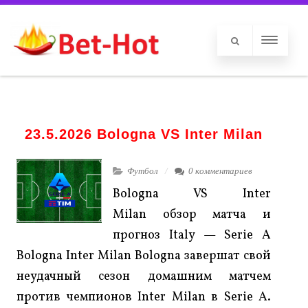
23.5.2026 Bologna VS Inter Milan
Футбол
0 комментариев
Bologna VS Inter
Milan обзор матча и
прогноз Italy — Serie A
Bologna Inter Milan Bologna завершат свой
неудачный сезон домашним матчем
против чемпионов Inter Milan в Serie A.