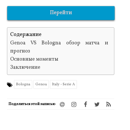
Перейти
Содержание
Genoa VS Bologna обзор матча и
прогноз
Основные моменты
Заключение
Bologna
Genoa
Italy - Serie A
Поделиться этой записью