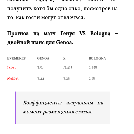
получить хотя бы одно очко, посмотрев на
то, как гости могут отвлечься.
Прогноз на матч Генуя VS Bologna –
двойной шанс для Genoa.
БУКМЕКЕР
GENOA
X
BOLOGNA
1xBet
3.57
.3.415
2.258
MelBet
3.44
3.28
2.18
Коэффициенты актуальны на
момент размещения статьи.