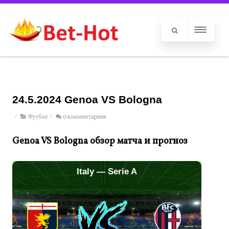
24.5.2024 Genoa VS Bologna
/
Футбол
/
0 комментариев
Genoa VS Bologna обзор матча и прогноз
Italy — Serie A