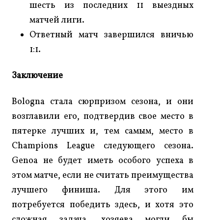
шесть из последних 11 выездных
матчей лиги.
Ответный матч завершился вничью
1:1.
Заключение
Bologna стала сюрпризом сезона, и они
возглавили его, подтвердив свое место в
пятерке лучших и, тем самым, место в
Champions League следующего сезона.
Genoa не будет иметь особого успеха в
этом матче, если не считать преимущества
лучшего финиша. Для этого им
потребуется победить здесь, и хотя это
сложная задача, хозяева могли бы