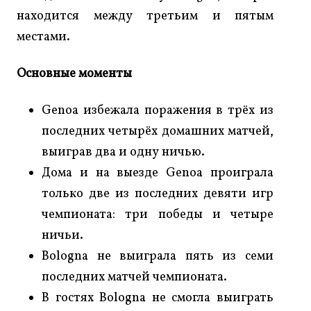
находится между третьим и пятым
местами.
Основные моменты
Genoa избежала поражения в трёх из
последних четырёх домашних матчей,
выиграв два и одну ничью.
Дома и на выезде Genoa проиграла
только две из последних девяти игр
чемпионата: три победы и четыре
ничьи.
Bologna не выиграла пять из семи
последних матчей чемпионата.
В гостях Bologna не смогла выиграть