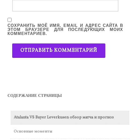
СОХРАНИТЬ МОЁ ИМЯ, EMAIL И АДРЕС САЙТА В
ЭТОМ БРАУЗЕРЕ ДЛЯ ПОСЛЕДУЮЩИХ МОИХ
КОММЕНТАРИЕВ.
СОДЕРЖАНИЕ СТРАНИЦЫ
Atalanta VS Bayer Leverkusen обзор матча и прогноз
Основные моменты