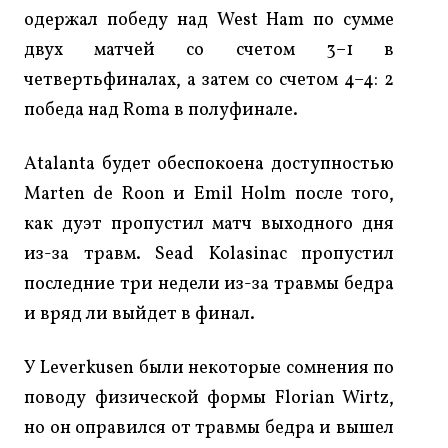
одержал победу над West Ham по сумме
двух матчей со счетом 3–1 в
четвертьфиналах, а затем со счетом 4–4: 2
победа над Roma в полуфинале.
Atalanta будет обеспокоена доступностью
Marten de Roon и Emil Holm после того,
как дуэт пропустил матч выходного дня
из-за травм. Sead Kolasinac пропустил
последние три недели из-за травмы бедра
и вряд ли выйдет в финал.
У Leverkusen были некоторые сомнения по
поводу физической формы Florian Wirtz,
но он оправился от травмы бедра и вышел