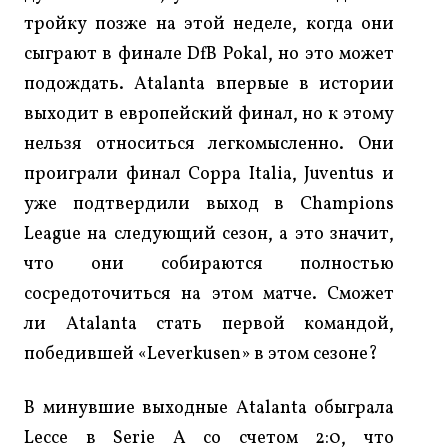
тройку позже на этой неделе, когда они
сыграют в финале DfB Pokal, но это может
подождать. Atalanta впервые в истории
выходит в европейский финал, но к этому
нельзя относиться легкомысленно. Они
проиграли финал Coppa Italia, Juventus и
уже подтвердили выход в Champions
League на следующий сезон, а это значит,
что они собираются полностью
сосредоточиться на этом матче. Сможет
ли Atalanta стать первой командой,
победившей «Leverkusen» в этом сезоне?
В минувшие выходные Atalanta обыграла
Lecce в Serie A со счетом 2:0, что