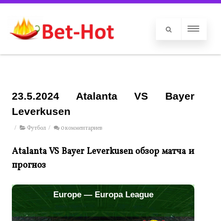
23.5.2024 Atalanta VS Bayer
Leverkusen
/
Футбол
/
0 комментариев
Atalanta VS Bayer Leverkusen обзор матча и
прогноз
Europe — Europa League