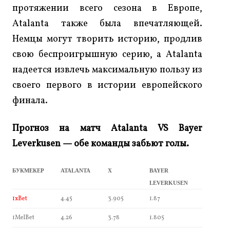
протяжении всего сезона в Европе,
Atalanta также была впечатляющей.
Немцы могут творить историю, продлив
свою беспроигрышную серию, а Atalanta
надеется извлечь максимальную пользу из
своего первого в истории европейского
финала.
Прогноз на матч Atalanta VS Bayer
Leverkusen — обе команды забьют голы.
БУКМЕКЕР
ATALANTA
X
BAYER
LEVERKUSEN
1xBet
4.45
3.905
1.87
1MelBet
4.26
3.78
1.805