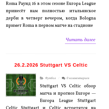
Roma Раунд 16 в этом сезоне Europa League
принесёт нам полностью итальянское
дерби в четверг вечером, когда Bologna
примет Roma в первом матче на стадионе
Читать далее
26.2.2026 Stuttgart VS Celtic
Футбол
0 комментариев
Stuttgart VS Celtic обзор
матча и прогноз Europe —
Europa League Stuttgart
Celtic Stuttgart и Celtic встретятся на