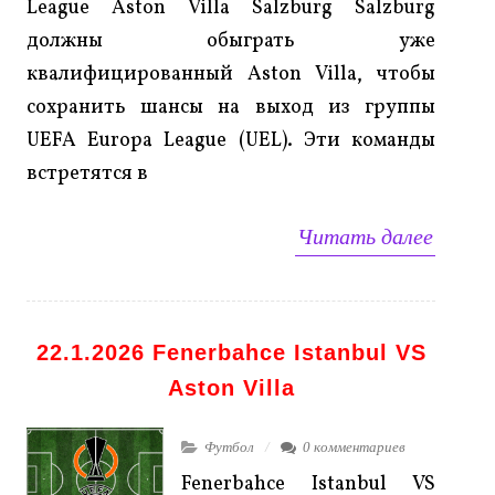
League Aston Villa Salzburg Salzburg
должны обыграть уже
квалифицированный Aston Villa, чтобы
сохранить шансы на выход из группы
UEFA Europa League (UEL). Эти команды
встретятся в
Читать далее
22.1.2026 Fenerbahce Istanbul VS
Aston Villa
Футбол
0 комментариев
Fenerbahce Istanbul VS