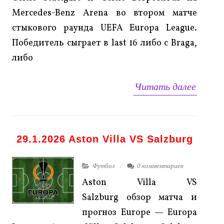
Mercedes-Benz Arena во втором матче
стыкового раунда UEFA Europa League.
Победитель сыграет в last 16 либо с Braga,
либо
Читать далее
29.1.2026 Aston Villa VS Salzburg
Футбол
0 комментариев
Aston Villa VS
Salzburg обзор матча и
прогноз Europe — Europa