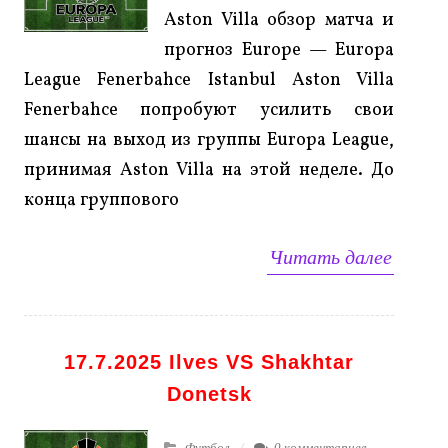
Aston Villa обзор матча и
прогноз Europe — Europa
League Fenerbahce Istanbul Aston Villa
Fenerbahce попробуют усилить свои
шансы на выход из группы Europa League,
принимая Aston Villa на этой неделе. До
конца группового
Читать далее
17.7.2025 Ilves VS Shakhtar
Donetsk
Футбол
0 комментариев