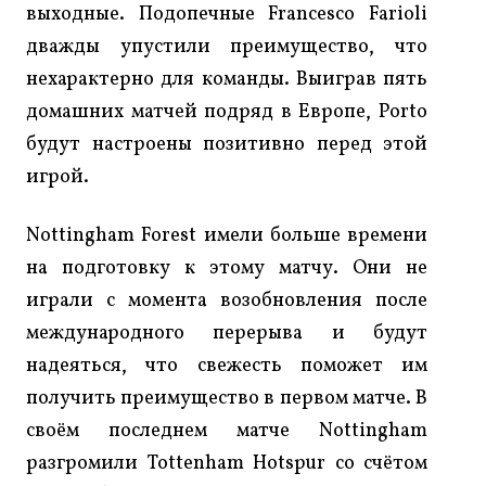
выходные. Подопечные Francesco Farioli
дважды упустили преимущество, что
нехарактерно для команды. Выиграв пять
домашних матчей подряд в Европе, Porto
будут настроены позитивно перед этой
игрой.
Nottingham Forest имели больше времени
на подготовку к этому матчу. Они не
играли с момента возобновления после
международного перерыва и будут
надеяться, что свежесть поможет им
получить преимущество в первом матче. В
своём последнем матче Nottingham
разгромили Tottenham Hotspur со счётом