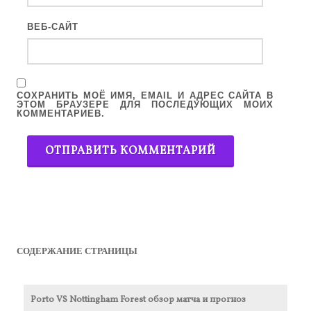
ВЕБ-САЙТ
СОХРАНИТЬ МОЁ ИМЯ, EMAIL И АДРЕС САЙТА В
ЭТОМ БРАУЗЕРЕ ДЛЯ ПОСЛЕДУЮЩИХ МОИХ
КОММЕНТАРИЕВ.
СОДЕРЖАНИЕ СТРАНИЦЫ
Porto VS Nottingham Forest обзор матча и прогноз