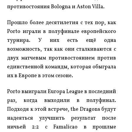
противостояния Bologna и Aston Villa.
Прошло более десятилетия с тех пор, как
Porto играли в полуфинале европейского
турнира. У них есть ещё одна
возможность, так как они сталкиваются с
двух матчевым противостоянием против
единственной команды, которая обыграла
их в Европе в этом сезоне.
Porto выиграли Europa League в последний
раз, когда выходили в полуфинал.
Подходя к этой встрече, the Dragons будут
надеяться улучшить результат после
ничьей 2:2 с Famalicao в прошлые