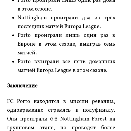
Porto проиграли лишь один раз дома
в этом сезоне.
Nottingham проиграли два из трёх
последних матчей Europa League.
Porto проиграли лишь один раз в
Европе в этом сезоне, выиграв семь
матчей.
Porto выиграли все пять домашних
матчей Europa League в этом сезоне.
Заключение
FC Porto находятся в миссии реванша,
одновременно стремясь к полуфиналу.
Они проиграли 0:2 Nottingham Forest на
групповом этапе, но проводят более